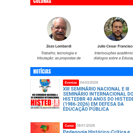
COLUNAS
Zezo Lombardi
Julio Cesar Francisc
Trabalho, tecnologia e
Interlocuções acadêmic
tributação: as propostas de
diálogos sobre a Educa
Duflo e Banerjee para o
Nova na formação de jo
capitalismo e o contraponto do
infratores na França e no 
NOTÍCIAS
modelo chinês de
planejamento de longo prazo
04/03/2026
Eventos
Memória com his
da educação: des
XIII SEMINÁRIO NACIONAL E III
eminentes
SEMINÁRIO INTERNACIONAL D
HISTEDBR 40 ANOS DO HISTED
(1986-2026) EM DEFESA DA
EDUCAÇÃO PÚBLICA
08/01/2026
Curso
Pedagogia Histórico-Crítica e