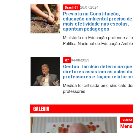
26/07/2024
Brasil 61
Prevista na Constituição,
educação ambiental precisa de
mais efetividade nas escolas,
apontam pedagogos
Ministério da Educação pretende alte
Política Nacional de Educação Ambie
04/08/2023
R7
Gestão Tarcísio determina que
diretores assistam às aulas do
professores e façam relatório
Medida foi criticada pelo sindicato do
professores
GALERIA
Videos
ureza para a
Mensa
cas