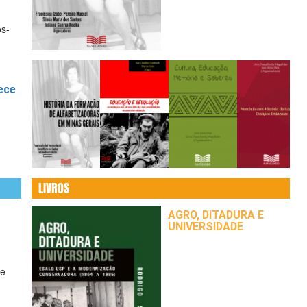
ós-
ece
LIVROS
o
AGRO, DITADURA E
 na
UNIVERSIDADE
ação
 e