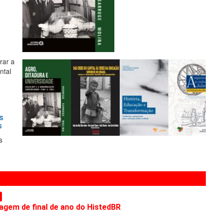
rar a
ntal
s
s
s
gem de final de ano do HistedBR