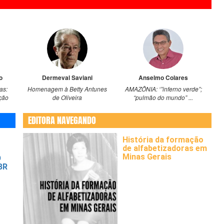
o
Dermeval Saviani
Anselmo Colares
as:
Homenagem à Betty Antunes
AMAZÔNIA: ‘”inferno verde”;
ção
de Oliveira
“pulmão do mundo” ...
vens
Brasil
EDITORA NAVEGANDO
tória
História da formação
afios
de alfabetizadoras em
Minas Gerais
O
BR