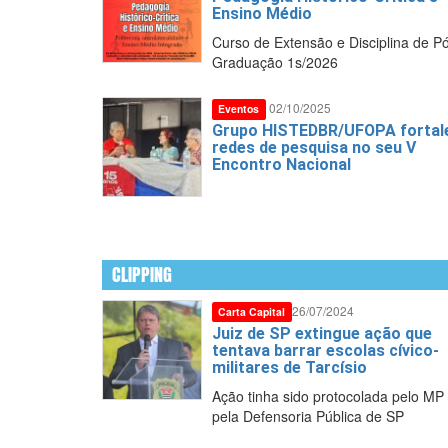
Ensino Médio
Curso de Extensão e Disciplina de P
Graduação 1s/2026
02/10/2025
Eventos
Grupo HISTEDBR/UFOPA fortal
redes de pesquisa no seu V
Encontro Nacional
CLIPPING
26/07/2024
Carta Capital
A organização d
trabalho didático
Juiz de SP extingue ação que
história da educ
tentava barrar escolas cívico-
militares de Tarcísio
Ação tinha sido protocolada pelo MP
pela Defensoria Pública de SP