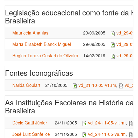
Legislação educacional como fonte da H
Brasileira
Mauricéia Ananias
29/09/2005
vd_29-09-
Maria Elisabeth Blanck Miguel
29/09/2005
vd_29-09-
Regina Tereza Cestari de Oliveira
14/02/2019
vd_29-09-
Fontes Iconográficas
Nailda Goulart
21/10/2005
vd_21-10-05-v1.rm
,
vd_21
As Instituições Escolares na História d
Brasileira
Décio Gatti Júnior
24/11/2005
vd_24-11-05-v1.rm
,
v
José Luiz Sanfelice
24/11/2005
vd_24-11-05-v6.rm
,
v