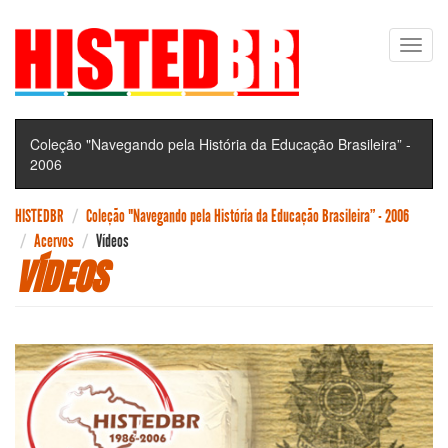
Pular
Toggl
para
navig
o
conteúdo
principal
Coleção "Navegando pela História da Educação Brasileira” -
2006
HISTEDBR
Coleção "Navegando pela História da Educação Brasileira” - 2006
Acervos
Vídeos
VÍDEOS
ARTIGOS