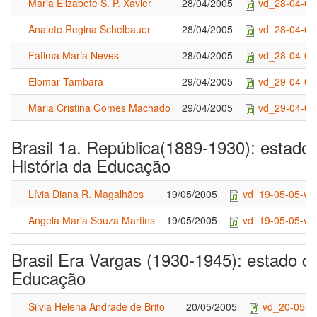
Maria Elizabete S. P. Xavier
28/04/2005
vd_28-04-05
Analete Regina Schelbauer
28/04/2005
vd_28-04-05
Fátima Maria Neves
28/04/2005
vd_28-04-05
Elomar Tambara
29/04/2005
vd_29-04-05
Maria Cristina Gomes Machado
29/04/2005
vd_29-04-05
Brasil 1a. República(1889-1930): estado
História da Educação
Lívia Diana R. Magalhães
19/05/2005
vd_19-05-05-v1
Angela Maria Souza Martins
19/05/2005
vd_19-05-05-v3
Brasil Era Vargas (1930-1945): estado da
Educação
Silvia Helena Andrade de Brito
20/05/2005
vd_20-05-0