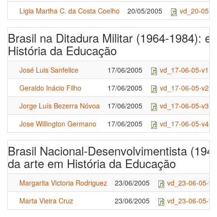
Ligia Martha C. da Costa Coelho
20/05/2005
vd_20-05-0
Brasil na Ditadura Militar (1964-1984): e
História da Educação
José Luis Sanfelice
17/06/2005
vd_17-06-05-v1.r
Geraldo Inácio Filho
17/06/2005
vd_17-06-05-v2.r
Jorge Luís Bezerra Nóvoa
17/06/2005
vd_17-06-05-v3.r
Jose Willington Germano
17/06/2005
vd_17-06-05-v4.r
Brasil Nacional-Desenvolvimentista (194
da arte em História da Educação
Margarita Victoria Rodriguez
23/06/2005
vd_23-06-05-v2
Marta Vieira Cruz
23/06/2005
vd_23-06-05-v1