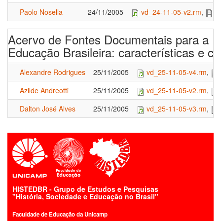
Paolo Nosella
24/11/2005
vd_24-11-05-v2.rm
,
v
Acervo de Fontes Documentais para a Hi
Educação Brasileira: características e c
Alexandre Rodrigues
25/11/2005
vd_25-11-05-v4.rm
,
Azilde Andreotti
25/11/2005
vd_25-11-05-v2.rm
,
Dalton José Alves
25/11/2005
vd_25-11-05-v3.rm
,
HISTEDBR - Grupo de Estudos e Pesquisas
"História, Sociedade e Educação no Brasil"
Faculdade de Educação da Unicamp