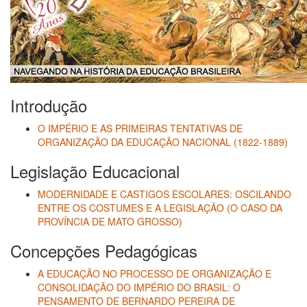
Introdução
O IMPÉRIO E AS PRIMEIRAS TENTATIVAS DE
ORGANIZAÇÃO DA EDUCAÇÃO NACIONAL (1822-1889)
Legislação Educacional
MODERNIDADE E CASTIGOS ESCOLARES: OSCILANDO
ENTRE OS COSTUMES E A LEGISLAÇÃO (O CASO DA
PROVÍNCIA DE MATO GROSSO)
Concepções Pedagógicas
A EDUCAÇÃO NO PROCESSO DE ORGANIZAÇÃO E
CONSOLIDAÇÃO DO IMPÉRIO DO BRASIL: O
PENSAMENTO DE BERNARDO PEREIRA DE