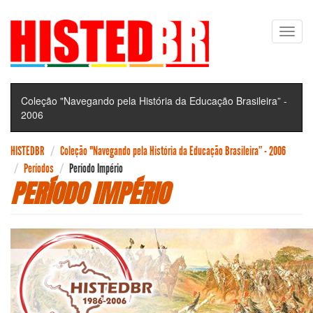
Pular
Toggl
para
navig
o
conteúdo
principal
Coleção "Navegando pela História da Educação Brasileira” -
2006
HISTEDBR
Coleção "Navegando pela História da Educação Brasileira” - 2006
Períodos
Período Império
PERÍODO IMPÉRIO