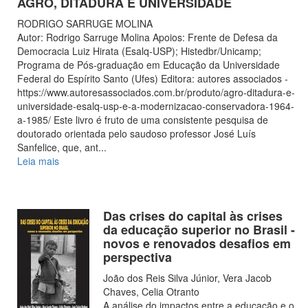
AGRO, DITADURA E UNIVERSIDADE
RODRIGO SARRUGE MOLINA
Autor: Rodrigo Sarruge Molina Apoios: Frente de Defesa da
Democracia Luiz Hirata (Esalq-USP); Histedbr/Unicamp;
Programa de Pós-graduação em Educação da Universidade
Federal do Espírito Santo (Ufes) Editora: autores associados -
https://www.autoresassociados.com.br/produto/agro-ditadura-e-
universidade-esalq-usp-e-a-modernizacao-conservadora-1964-
a-1985/ Este livro é fruto de uma consistente pesquisa de
doutorado orientada pelo saudoso professor José Luís
Sanfelice, que, ant
...
Leia mais
Das crises do capital às crises
da educação superior no Brasil -
novos e renovados desafios em
perspectiva
João dos Reis Silva Júnior, Vera Jacob
Chaves, Celia Otranto
A análise do impactos entre a educação e o