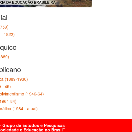
ial
1759)
 - 1822)
quico
1889)
blicano
ica (1889-1930)
 - 45)
olvimentismo (1946-64)
(1964-84)
ática (1984 - atual)
 Grupo de Estudos e Pesquisas
 Sociedade e Educação no Brasil"