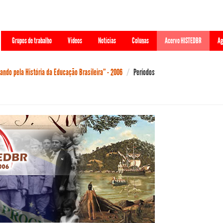
Grupos de trabalho
Videos
Notícias
Colunas
Acervo HISTEDBR
Ag
ndo pela História da Educação Brasileira” - 2006
Períodos