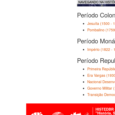
Período Colon
Jesuíta (1500 - 
Pombalino (1759
Período Moná
Império (1822 - 
Período Repu
Primeira Repúbl
Era Vargas (1930
Nacional Desenv
Governo Militar 
Transição Democr
HISTEDBR -
"História,