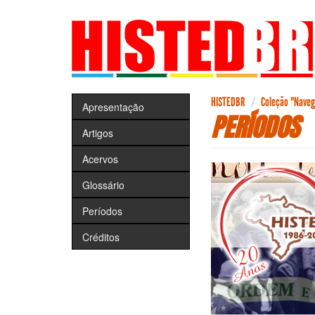
Pular
para
o
conteúdo
principal
HISTEDBR
Coleção "Navega
Apresentação
PERÍODOS
Artigos
Acervos
Glossário
Períodos
Créditos