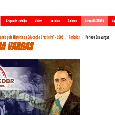
Grupos de trabalho
Videos
Notícias
Colunas
Acervo HISTEDBR
Ag
ndo pela História da Educação Brasileira” - 2006
Períodos
Período Era Vargas
RA VARGAS