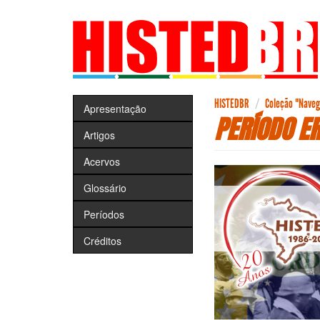
Pular
para
o
conteúdo
principal
HISTEDBR
Coleção "Navega
Apresentação
PERÍODO E
Artigos
Acervos
Glossário
Períodos
Créditos