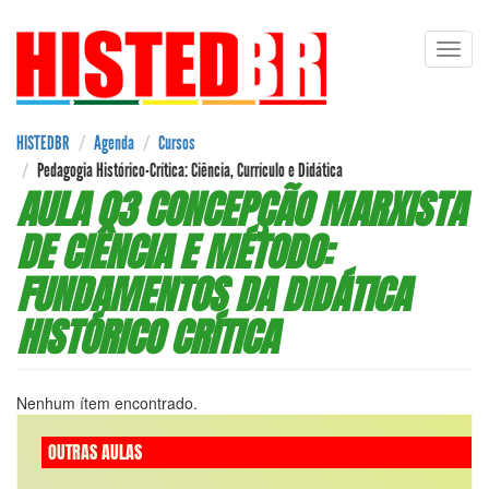
Pular
Toggl
para
navig
o
conteúdo
principal
HISTEDBR
Agenda
Cursos
Pedagogia Histórico-Crítica: Ciência, Currículo e Didática
AULA 03 CONCEPÇÃO MARXISTA
DE CIÊNCIA E MÉTODO:
FUNDAMENTOS DA DIDÁTICA
HISTÓRICO CRÍTICA
Nenhum ítem encontrado.
OUTRAS AULAS