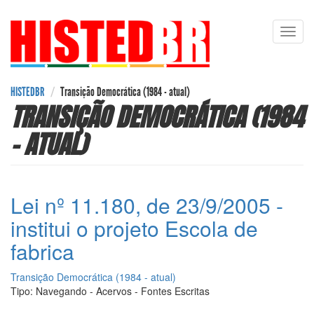
Pular
Toggl
para
navig
o
conteúdo
principal
HISTEDBR
Transição Democrática (1984 - atual)
TRANSIÇÃO DEMOCRÁTICA (1984
- ATUAL)
Lei nº 11.180, de 23/9/2005 -
institui o projeto Escola de
fabrica
Transição Democrática (1984 - atual)
Tipo:
Navegando - Acervos - Fontes Escritas