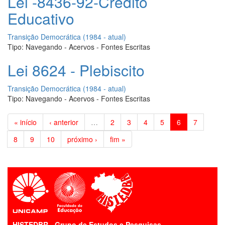
Lei -8436-92-Crédito
Educativo
Transição Democrática (1984 - atual)
Tipo:
Navegando - Acervos - Fontes Escritas
Lei 8624 - Plebiscito
Transição Democrática (1984 - atual)
Tipo:
Navegando - Acervos - Fontes Escritas
« início
‹ anterior
…
2
3
4
5
6
7
8
9
10
próximo ›
fim »
HISTEDBR - Grupo de Estudos e Pesquisas