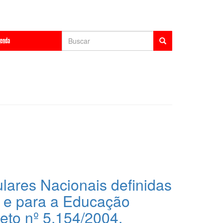
Formulário
enda
de
Buscar
busca
lares Nacionais definidas
 e para a Educação
eto nº 5.154/2004.