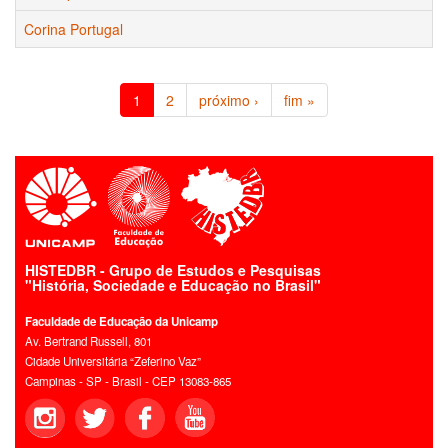
Corina Portugal
1
2
próximo ›
fim »
HISTEDBR - Grupo de Estudos e Pesquisas
"História, Sociedade e Educação no Brasil"
Faculdade de Educação da Unicamp
Av. Bertrand Russell, 801
Cidade Universitária “Zeferino Vaz”
Campinas - SP - Brasil - CEP 13083-865