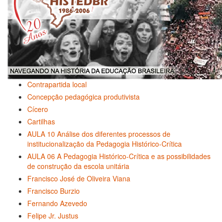
Contrapartida local
Concepção pedagógica produtivista
Cícero
Cartilhas
AULA 10 Análise dos diferentes processos de
institucionalização da Pedagogia Histórico-Crítica
AULA 06 A Pedagogia Histórico-Crítica e as possibilidades
de construção da escola unitária
Francisco José de Oliveira Viana
Francisco Burzio
Fernando Azevedo
Felipe Jr. Justus