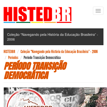
Pular
Toggl
para
navig
o
conteúdo
principal
Coleção "Navegando pela História da Educação Brasileira” -
2006
HISTEDBR
Coleção "Navegando pela História da Educação Brasileira” - 2006
Períodos
Período Transição Democrática
PERÍODO TRANSIÇÃO
DEMOCRÁTICA