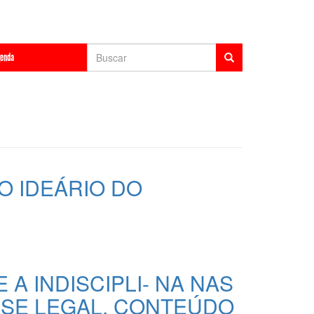
Formulário
enda
de
Buscar
busca
O IDEÁRIO DO
 A INDISCIPLI- NA NAS
ASE LEGAL, CONTEÚDO