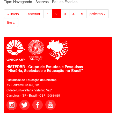
Tipo:
Navegando - Acervos - Fontes Escritas
« início
‹ anterior
1
2
3
4
5
próximo ›
fim »
HISTEDBR - Grupo de Estudos e Pesquisas
"História, Sociedade e Educação no Brasil"
Faculdade de Educação da Unicamp
Av. Bertrand Russell, 801
Cidade Universitária “Zeferino Vaz”
Campinas - SP - Brasil - CEP 13083-865