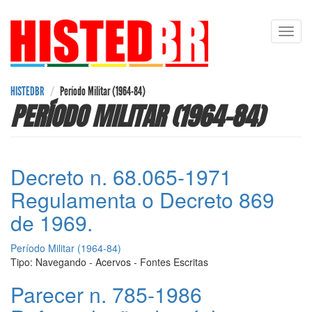
Pular
Toggl
para
navig
o
conteúdo
principal
HISTEDBR
Período Militar (1964-84)
PERÍODO MILITAR (1964-84)
Decreto n. 68.065-1971
Regulamenta o Decreto 869
de 1969.
Período Militar (1964-84)
Tipo:
Navegando - Acervos - Fontes Escritas
Parecer n. 785-1986