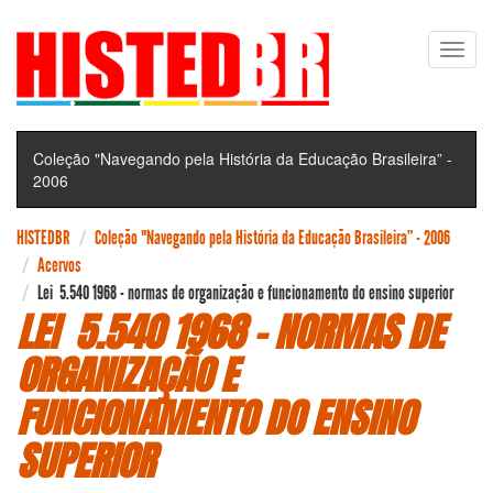
Pular
Toggl
para
navig
o
conteúdo
principal
Coleção "Navegando pela História da Educação Brasileira” -
2006
HISTEDBR
Coleção "Navegando pela História da Educação Brasileira” - 2006
Acervos
Lei 5.540 1968 - normas de organização e funcionamento do ensino superior
LEI 5.540 1968 - NORMAS DE
ORGANIZAÇÃO E
FUNCIONAMENTO DO ENSINO
SUPERIOR