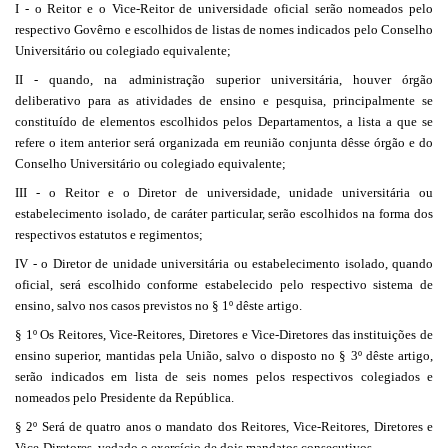
I - o Reitor e o Vice-Reitor de universidade oficial serão nomeados pelo
respectivo Govêrno e escolhidos de listas de nomes indicados pelo Conselho
Universitário ou colegiado equivalente;
II - quando, na administração superior universitária, houver órgão
deliberativo para as atividades de ensino e pesquisa, principalmente se
constituído de elementos escolhidos pelos Departamentos, a lista a que se
refere o item anterior será organizada em reunião conjunta dêsse órgão e do
Conselho Universitário ou colegiado equivalente;
III - o Reitor e o Diretor de universidade, unidade universitária ou
estabelecimento isolado, de caráter particular, serão escolhidos na forma dos
respectivos estatutos e regimentos;
IV - o Diretor de unidade universitária ou estabelecimento isolado, quando
oficial, será escolhido conforme estabelecido pelo respectivo sistema de
ensino, salvo nos casos previstos no § 1º dêste artigo.
§ 1º Os Reitores, Vice-Reitores, Diretores e Vice-Diretores das instituições de
ensino superior, mantidas pela União, salvo o disposto no § 3º dêste artigo,
serão indicados em lista de seis nomes pelos respectivos colegiados e
nomeados pelo Presidente da República.
§ 2º Será de quatro anos o mandato dos Reitores, Vice-Reitores, Diretores e
Vice-Diretores, vedado o exercício de dois mandatos consecutivos.