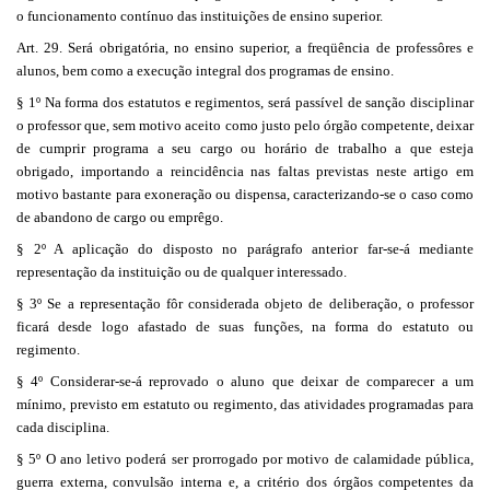
o funcionamento contínuo das instituições de ensino superior.
Art. 29. Será obrigatória, no ensino superior, a freqüência de professôres e
alunos, bem como a execução integral dos programas de ensino.
§ 1º Na forma dos estatutos e regimentos, será passível de sanção disciplinar
o professor que, sem motivo aceito como justo pelo órgão competente, deixar
de cumprir programa a seu cargo ou horário de trabalho a que esteja
obrigado, importando a reincidência nas faltas previstas neste artigo em
motivo bastante para exoneração ou dispensa, caracterizando-se o caso como
de abandono de cargo ou emprêgo.
§ 2º A aplicação do disposto no parágrafo anterior far-se-á mediante
representação da instituição ou de qualquer interessado.
§ 3º Se a representação fôr considerada objeto de deliberação, o professor
ficará desde logo afastado de suas funções, na forma do estatuto ou
regimento.
§ 4º Considerar-se-á reprovado o aluno que deixar de comparecer a um
mínimo, previsto em estatuto ou regimento, das atividades programadas para
cada disciplina.
§ 5º O ano letivo poderá ser prorrogado por motivo de calamidade pública,
guerra externa, convulsão interna e, a critério dos órgãos competentes da