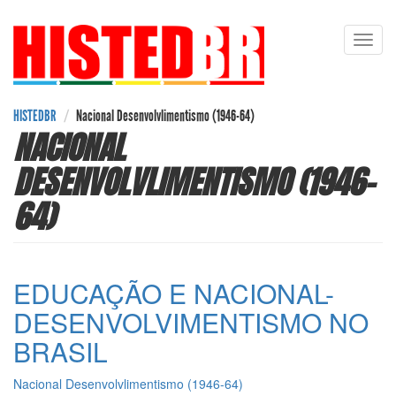
Pular
Toggl
para
navig
o
conteúdo
principal
HISTEDBR
Nacional Desenvolvlimentismo (1946-64)
NACIONAL
DESENVOLVLIMENTISMO (1946-
64)
EDUCAÇÃO E NACIONAL-
DESENVOLVIMENTISMO NO
BRASIL
Nacional Desenvolvlimentismo (1946-64)