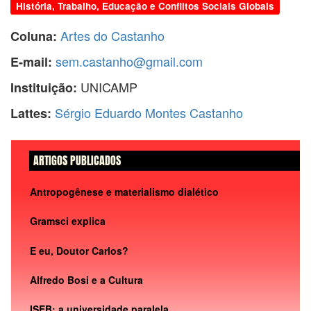
História, Trabalho, Educação e Conflitos Sociais Globais
Artes do Castanho
Coluna:
sem.castanho@gmail.com
E-mail:
UNICAMP
Instituição:
Sérgio Eduardo Montes Castanho
Lattes:
ARTIGOS PUBLICADOS
Antropogênese e materialismo dialético
Gramsci explica
E eu, Doutor Carlos?
Alfredo Bosi e a Cultura
ISEB: a universidade paralela