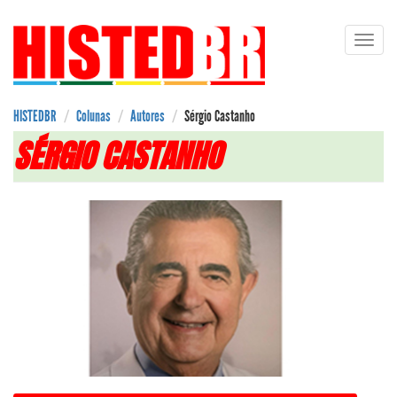
Pular
Toggl
para
navig
o
conteúdo
principal
HISTEDBR
Colunas
Autores
Sérgio Castanho
SÉRGIO CASTANHO