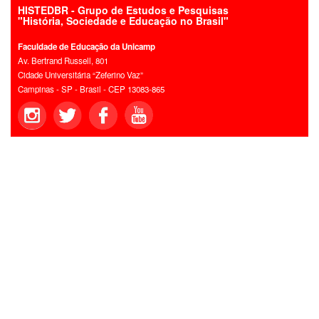
HISTEDBR - Grupo de Estudos e Pesquisas
"História, Sociedade e Educação no Brasil"
Faculdade de Educação da Unicamp
Av. Bertrand Russell, 801
Cidade Universitária “Zeferino Vaz”
Campinas - SP - Brasil - CEP 13083-865