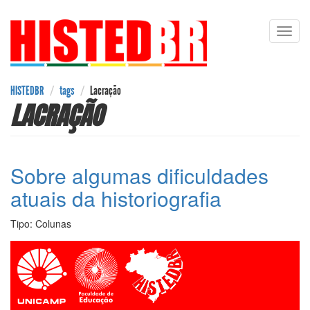
Pular
Toggl
para
navig
o
conteúdo
principal
HISTEDBR
tags
Lacração
LACRAÇÃO
Sobre algumas dificuldades
atuais da historiografia
Tipo:
Colunas