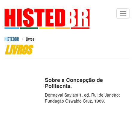
Pular
Toggl
para
navig
o
conteúdo
principal
HISTEDBR
Livros
LIVROS
Sobre a Concepção de
Politecnia.
Dermeval Saviani 1. ed. Rui de Janeiro:
Fundação Oswaldo Cruz, 1989.