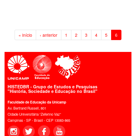
« início
‹ anterior
1
2
3
4
5
6
HISTEDBR - Grupo de Estudos e Pesquisas
"História, Sociedade e Educação no Brasil"
Faculdade de Educação da Unicamp
Av. Bertrand Russell, 801
Cidade Universitária “Zeferino Vaz”
Campinas - SP - Brasil - CEP 13083-865