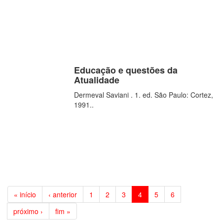
Educação e questões da
Atualidade
Dermeval Saviani . 1. ed. São Paulo: Cortez,
1991..
« início
‹ anterior
1
2
3
4
5
6
próximo ›
fim »