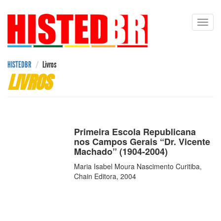
Pular
Toggl
para
navig
o
conteúdo
principal
HISTEDBR
Livros
LIVROS
Primeira Escola Republicana
nos Campos Gerais “Dr. Vicente
Machado” (1904-2004)
Maria Isabel Moura Nascimento Curitiba,
Chain Editora, 2004