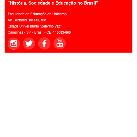
"História, Sociedade e Educação no Brasil"
Faculdade de Educação da Unicamp
Av. Bertrand Russell, 801
Cidade Universitária “Zeferino Vaz”
Campinas - SP - Brasil - CEP 13083-865