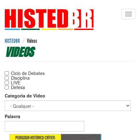
Pular
Toggl
para
navig
o
conteúdo
principal
HISTEDBR
Videos
VIDEOS
Ciclo de Debates
Disciplina
LIVE
Defesa
Categoria de Video
Palavra