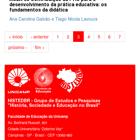
desenvolvimento da prática educativa: os
fundamentos da didática
Ana Carolina Galvão e Tiago Nicola Lavoura
« início
‹ anterior
1
2
3
4
5
6
7
próximo ›
fim »
HISTEDBR - Grupo de Estudos e Pesquisas
"História, Sociedade e Educação no Brasil"
Faculdade de Educação da Unicamp
Av. Bertrand Russell, 801
Cidade Universitária “Zeferino Vaz”
Campinas - SP - Brasil - CEP 13083-865