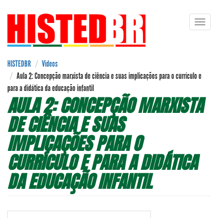
Pular
Toggl
para
navig
o
conteúdo
principal
HISTEDBR
Videos
Aula 2: Concepção marxista de ciência e suas implicações para o currículo e
para a didática da educação infantil
AULA 2: CONCEPÇÃO MARXISTA
DE CIÊNCIA E SUAS
IMPLICAÇÕES PARA O
CURRÍCULO E PARA A DIDÁTICA
DA EDUCAÇÃO INFANTIL