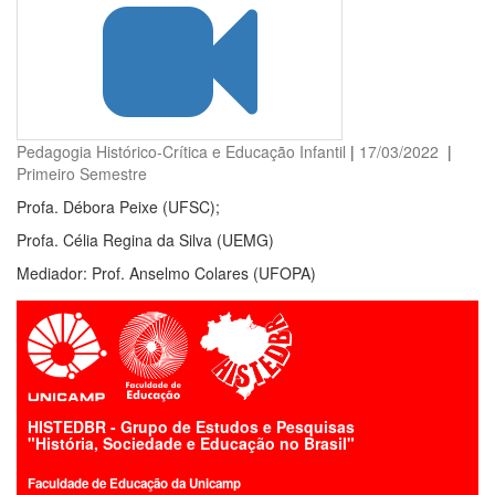
Pedagogia Histórico-Crítica e Educação Infantil
|
17/03/2022
|
Primeiro Semestre
Profa. Débora Peixe (UFSC);
Profa. Célia Regina da Silva (UEMG)
Mediador: Prof. Anselmo Colares (UFOPA)
HISTEDBR - Grupo de Estudos e Pesquisas
"História, Sociedade e Educação no Brasil"
Faculdade de Educação da Unicamp