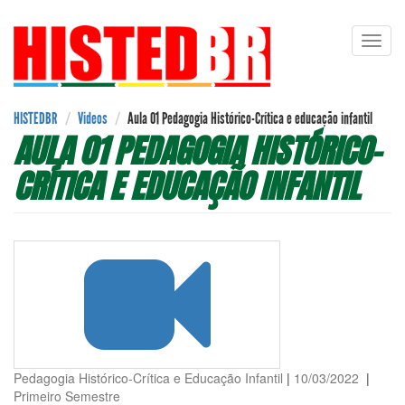
Pular
Toggl
para
navig
o
conteúdo
principal
HISTEDBR
Videos
Aula 01 Pedagogia Histórico-Crítica e educação infantil
AULA 01 PEDAGOGIA HISTÓRICO-
CRÍTICA E EDUCAÇÃO INFANTIL
Pedagogia Histórico-Crítica e Educação Infantil
|
10/03/2022
|
Primeiro Semestre