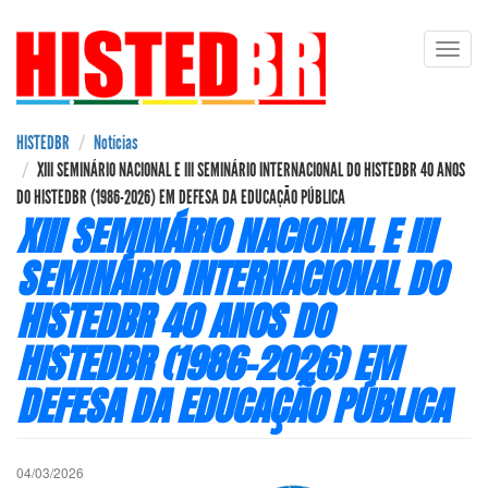
Pular
Toggl
para
navig
o
conteúdo
principal
HISTEDBR
Notícias
XIII SEMINÁRIO NACIONAL E III SEMINÁRIO INTERNACIONAL DO HISTEDBR 40 ANOS
DO HISTEDBR (1986-2026) EM DEFESA DA EDUCAÇÃO PÚBLICA
XIII SEMINÁRIO NACIONAL E III
SEMINÁRIO INTERNACIONAL DO
HISTEDBR 40 ANOS DO
HISTEDBR (1986-2026) EM
DEFESA DA EDUCAÇÃO PÚBLICA
04/03/2026