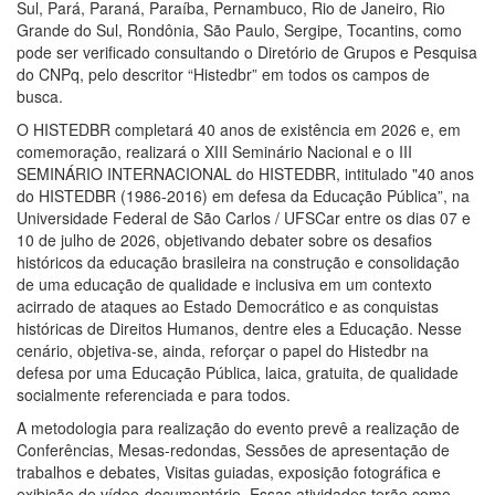
Sul, Pará, Paraná, Paraíba, Pernambuco, Rio de Janeiro, Rio
Grande do Sul, Rondônia, São Paulo, Sergipe, Tocantins, como
pode ser verificado consultando o Diretório de Grupos e Pesquisa
do CNPq, pelo descritor “Histedbr” em todos os campos de
busca.
O HISTEDBR completará 40 anos de existência em 2026 e, em
comemoração, realizará o XIII Seminário Nacional e o III
SEMINÁRIO INTERNACIONAL do HISTEDBR, intitulado "40 anos
do HISTEDBR (1986-2016) em defesa da Educação Pública”, na
Universidade Federal de São Carlos / UFSCar entre os dias 07 e
10 de julho de 2026, objetivando debater sobre os desafios
históricos da educação brasileira na construção e consolidação
de uma educação de qualidade e inclusiva em um contexto
acirrado de ataques ao Estado Democrático e as conquistas
históricas de Direitos Humanos, dentre eles a Educação. Nesse
cenário, objetiva-se, ainda, reforçar o papel do Histedbr na
defesa por uma Educação Pública, laica, gratuita, de qualidade
socialmente referenciada e para todos.
A metodologia para realização do evento prevê a realização de
Conferências, Mesas-redondas, Sessões de apresentação de
trabalhos e debates, Visitas guiadas, exposição fotográfica e
exibição de vídeo-documentário. Essas atividades terão como