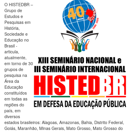
O HISTEDBR –
Grupo de
Estudos e
Pesquisas em
História,
Sociedade e
Educação no
Brasil -
articula,
atualmente,
em torno de 30
grupos de
pesquisa na
Área da
Educação
constituídos
em todas as
regiões do
país, em
diversos
estados brasileiros: Alagoas, Amazonas, Bahia, Distrito Federal,
Goiás, Maranhão, Minas Gerais, Mato Grosso, Mato Grosso do