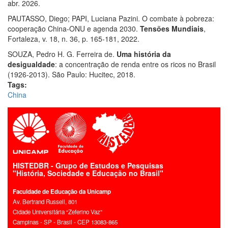
abr. 2026.
PAUTASSO, Diego; PAPI, Luciana Pazini. O combate à pobreza:
cooperação China-ONU e agenda 2030.
Tensões Mundiais
,
Fortaleza, v. 18, n. 36, p. 165-181, 2022.
SOUZA, Pedro H. G. Ferreira de.
Uma história da
desigualdade
: a concentração de renda entre os ricos no Brasil
(1926-2013). São Paulo: Hucitec, 2018.
Tags:
China
HISTEDBR - Grupo de Estudos e Pesquisas
"História, Sociedade e Educação no Brasil"
Faculdade de Educação da Unicamp
Av. Bertrand Russell, 801
Cidade Universitária “Zeferino Vaz”
Campinas - SP - Brasil - CEP 13083-865