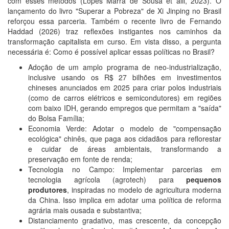
com esses métodos (Lopes Marra de Sousa et alii, 2023). O
lançamento do livro "Superar a Pobreza" de Xi Jinping no Brasil
reforçou essa parceria. Também o recente livro de Fernando
Haddad (2026) traz reflexões instigantes nos caminhos da
transformação capitalista em curso. Em vista disso, a pergunta
necessária é: Como é possível aplicar essas políticas no Brasil?
Adoção de um amplo programa de neo-industrialização,
inclusive usando os R$ 27 bilhões em investimentos
chineses anunciados em 2025 para criar polos industriais
(como de carros elétricos e semicondutores) em regiões
com baixo IDH, gerando empregos que permitam a "saída"
do Bolsa Família;
Economia Verde: Adotar o modelo de "compensação
ecológica" chinês, que paga aos cidadãos para reflorestar
e cuidar de áreas ambientais, transformando a
preservação em fonte de renda;
Tecnologia no Campo: Implementar parcerias em
tecnologia agrícola (agrotech) para
pequenos
produtores
, inspiradas no modelo de agricultura moderna
da China. Isso implica em adotar uma política de reforma
agrária mais ousada e substantiva;
Distanciamento gradativo, mas crescente, da concepção