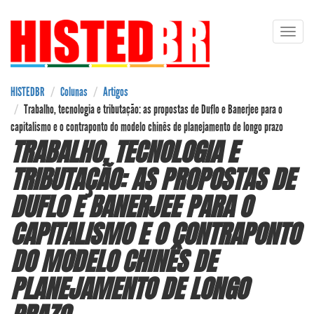
Pular
Toggl
para
navig
o
conteúdo
principal
HISTEDBR
Colunas
Artigos
Trabalho, tecnologia e tributação: as propostas de Duflo e Banerjee para o
capitalismo e o contraponto do modelo chinês de planejamento de longo prazo
TRABALHO, TECNOLOGIA E
TRIBUTAÇÃO: AS PROPOSTAS DE
DUFLO E BANERJEE PARA O
CAPITALISMO E O CONTRAPONTO
DO MODELO CHINÊS DE
PLANEJAMENTO DE LONGO