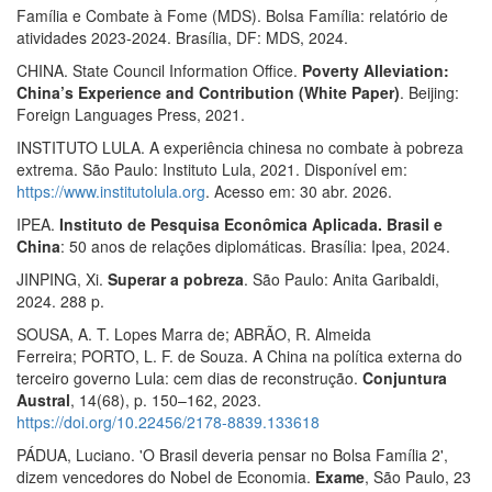
Família e Combate à Fome (MDS). Bolsa Família: relatório de
atividades 2023-2024. Brasília, DF: MDS, 2024.
CHINA. State Council Information Office.
Poverty Alleviation:
China’s Experience and Contribution (White Paper)
. Beijing:
Foreign Languages Press, 2021.
INSTITUTO LULA. A experiência chinesa no combate à pobreza
extrema. São Paulo: Instituto Lula, 2021. Disponível em:
https://www.institutolula.org
. Acesso em: 30 abr. 2026.
IPEA.
Instituto de Pesquisa Econômica Aplicada. Brasil e
China
: 50 anos de relações diplomáticas. Brasília: Ipea, 2024.
JINPING, Xi.
Superar a pobreza
. São Paulo: Anita Garibaldi,
2024. 288 p.
SOUSA, A. T. Lopes Marra de; ABRÃO, R. Almeida
Ferreira; PORTO, L. F. de Souza. A China na política externa do
terceiro governo Lula: cem dias de reconstrução.
Conjuntura
Austral
, 14(68), p. 150–162, 2023.
https://doi.org/10.22456/2178-8839.133618
PÁDUA, Luciano. 'O Brasil deveria pensar no Bolsa Família 2',
dizem vencedores do Nobel de Economia.
Exame
, São Paulo, 23