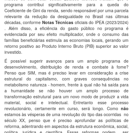
programa contribui significativamente para a queda do
Coeficiente de Gini da renda, sendo responsável por uma parcela
relevante da redução da desigualdade no Brasil nas últimas
décadas, conforme
Notas Técnicas
oficiais do IPEA (2023/2024)
. Além disso, a eficiência do gasto público no programa é
evidenciada por seu efeito multiplicador, onde o consumo das
famílias beneficiárias estimula as economias locais, gerando um
retorno positivo ao Produto Interno Bruto (PIB) superior ao valor
investido.
É possível sugerir avanços para um amplo programa de
desenvolvimento, distribuição de renda e combate à fome?
Penso que SIM, mas é preciso levar em consideração a crise
estrutural do capitalismo, com graves consequências no
metabolismo natureza - homem, frente à qual não há saída para
a humanidade se não houver um amplo processo de
transformação estrutural para um novo modo de produzir a vida
material, social e intelectual. Entretanto esse processo
revolucionário, certamente em curso, será longo. Como
não
estamos às vésperas de uma revolução do tipo das ocorridas no
século XX, penso que é preciso aprofundar as políticas de
reforma, adentrando em aspectos da estrutura econômica, social,
política, jurídica e científica. Essas reformas podem ser