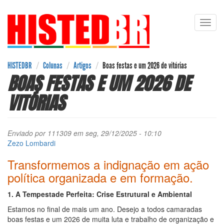
Pular
Toggl
para
navig
o
conteúdo
principal
HISTEDBR
Colunas
Artigos
Boas festas e um 2026 de vitórias
BOAS FESTAS E UM 2026 DE
VITÓRIAS
Enviado por
111309
em seg, 29/12/2025 - 10:10
Zezo Lombardi
Transformemos a indignação em ação
política organizada e em formação.
1. A Tempestade Perfeita: Crise Estrutural e Ambiental
Estamos no final de mais um ano. Desejo a todos camaradas
boas festas e um 2026 de muita luta e trabalho de organização e