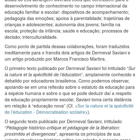
desenvolvimento do conhecimento no campo internacional da
educação familiar e escolar: dispositivos de acompanhamento;
pedagogia das emoções; apoios à parentalidade; trajetórias de
crianças e adolescentes; autonomia dos jovens; família na
escola; proteção da infância; saúde e educação; processos de
decisão; interculturalidade.
Como ponto de partida dessas colaborações, foram traduzidos
ineditamente para o francês dois artigos de Dermeval Saviani e
um artigo produzido por Marcos Francisco Martins.
O primeiro texto publicado por Dermeval Saviani foi intitulado “
Sur
la nature et la spécificité de l’éducation
”, amplamente conhecido e
debatido por educadores brasileiros. Como podemos observar,
apoiando-se em uma reflexão sobre o estatuto da educação para
a espécie humana e sobre o que se pode deduzir daí a respeito
da educação propriamente escolar, Saviani toma certa distância
em relação à “educação nova” (Cf. <
Sur la nature et la spécificité
de l’éducation - Démocratisation scolaire
>).
O segundo texto publicado por Dermeval Saviani, intitulado
“
Pédagogie histórico-critique et pédagogie de la libération:
proximités et divergences
”, apresenta os princípios de sua
própria abordagem histórico-crítica em relação à maneira como