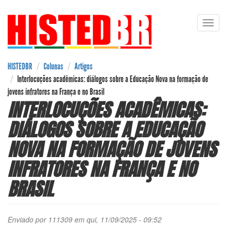
Pular
Toggl
para
navig
o
conteúdo
principal
HISTEDBR
Colunas
Artigos
Interlocuções acadêmicas: diálogos sobre a Educação Nova na formação de
jovens infratores na França e no Brasil
INTERLOCUÇÕES ACADÊMICAS:
DIÁLOGOS SOBRE A EDUCAÇÃO
NOVA NA FORMAÇÃO DE JOVENS
INFRATORES NA FRANÇA E NO
BRASIL
Enviado por
111309
em qui, 11/09/2025 - 09:52