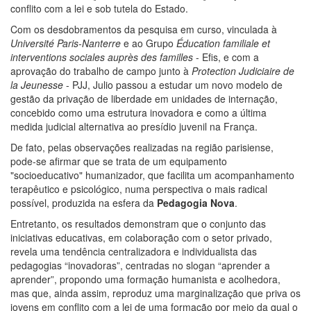
conflito com a lei e sob tutela do Estado.
Com os desdobramentos da pesquisa em curso, vinculada à
Université Paris-Nanterre
e ao Grupo
Éducation familiale et
interventions sociales auprès des familles
- Efis, e com a
aprovação do trabalho de campo junto à
Protection Judiciaire de
la Jeunesse
- PJJ, Julio passou a estudar um novo modelo de
gestão da privação de liberdade em unidades de internação,
concebido como uma estrutura inovadora e como a última
medida judicial alternativa ao presídio juvenil na França.
De fato, pelas observações realizadas na região parisiense,
pode-se afirmar que se trata de um equipamento
"socioeducativo" humanizador, que facilita um acompanhamento
terapêutico e psicológico, numa perspectiva o mais radical
possível, produzida na esfera da
Pedagogia Nova
.
Entretanto, os resultados demonstram que o conjunto das
iniciativas educativas, em colaboração com o setor privado,
revela uma tendência centralizadora e individualista das
pedagogias “inovadoras”, centradas no slogan “aprender a
aprender”, propondo uma formação humanista e acolhedora,
mas que, ainda assim, reproduz uma marginalização que priva os
jovens em conflito com a lei de uma formação por meio da qual o