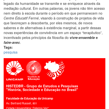
legado da humanidade se transmite e se enriquece através da
mediação cultural. Em outras palavras, os jovens não têm acesso
nem direito à escola durante o período em que permanecem no
Centre Éducatif Fermé
, visando à construção de projetos de vida
que favoreçam a descoberta, por eles mesmos, de novos
saberes e de alternativas à existência marginal, a partir dessas
novas experiências de convivência em um espaço “terapêutico”,
incentivado pelos princípios da filosofia do
vivre-ensemble
e
faire-avec
.
Tags:
pesquisa
HISTEDBR - Grupo de Estudos e Pesquisas
"História, Sociedade e Educação no Brasil"
Faculdade de Educação da Unicamp
Av. Bertrand Russell, 801
Cidade Universitária “Zeferino Vaz”