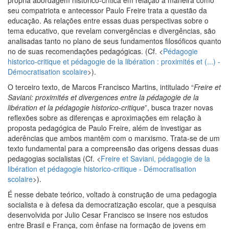
seu compatriota e antecessor Paulo Freire trata a questão da
educação. As relações entre essas duas perspectivas sobre o
tema educativo, que revelam convergências e divergências, são
analisadas tanto no plano de seus fundamentos filosóficos quanto
no de suas recomendações pedagógicas. (Cf. <
Pédagogie
historico-critique et pédagogie de la libération : proximités et (...) -
Démocratisation scolaire
>).
O terceiro texto, de Marcos Francisco Martins, intitulado “
Freire et
Saviani: proximités et divergences entre la pédagogie de la
libération et la pédagogie historico-critique
”, busca trazer novas
reflexões sobre as diferenças e aproximações em relação à
proposta pedagógica de Paulo Freire, além de investigar as
aderências que ambos mantêm com o marxismo. Trata-se de um
texto fundamental para a compreensão das origens dessas duas
pedagogias socialistas (Cf. <
Freire et Saviani, pédagogie de la
libération et pédagogie historico-critique - Démocratisation
scolaire
>).
É nesse debate teórico, voltado à construção de uma pedagogia
socialista e à defesa da democratização escolar, que a pesquisa
desenvolvida por Julio Cesar Francisco se insere nos estudos
entre Brasil e França, com ênfase na formação de jovens em