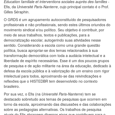
Éducation familiale et interventions sociales auprès des familles
-
Efis, da
Université Paris-Nanterre
, cujo principal contato é o Prof.
Gilles Séraphin.
O GRDS é um agrupamento autoconstituído de pesquisadores
profissionais e não profissionais, sendo estes últimos oriundos do
movimento sindical e/ou político. Seu objetivo é contribuir, por
meio de seus trabalhos, textos e publicações, para a
democratização escolar, autogerindo suas atividades nesse
sentido. Considerando a escola como uma grande questão
política, busca apropriar-se dos temas relacionados à sua
transformação democrática com toda a audácia intelectual e a
liberdade de espírito necessárias. Esse é um dos poucos grupos
de pesquisa e de ação militante na área da educação, dedicado à
defesa da escola pública e à valorização de um ensino com rigor
intelectual para todos, aproximando-se das reivindicações e
reflexões que o HISTEDBR tem desenvolvido no contexto
brasileiro.
Por sua vez, o Efis (na
Université Paris-Nanterre
) tem se
destacado sobretudo aos temas de pesquisas que ocorrem em
torno da escola, aproximando das discussões e das colaborações
sobre as pedagogias alternativas. Os trabalhos de pesquisa
atuais do Efis abrangem diversos eixos que contribuem para o