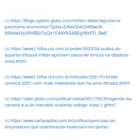
https://blogs.oglobo.globo.com/miriam-leitao/tag/coluna-
[1]
panorama-economico/?gclid=EAIaIQobChMIwcXl-
NSe9wIVp3RvBB2TqQd1EAAYASAAEgIW4PD_BwE
https://www1.folha.uol.com.br/poder/2022/04/audios-do-
[2]
superior-tribunal-militar-apontam-casos-de-tortura-na-ditadura-
ouca.shtml
https://www1.folha.uol.com.br/mercado/2021/01/brasil-
[3]
comeca-2021-com-mais-miseraveis-que-ha-uma-decada.shtml
https://valor.globo.com/politica/noticia/2017/05/30/agenda-da-
[4]
camara-e-a-do-mercado-sustenta-rodrigo-maia-1.ghtml
https://www.cartacapital.com.br/politica/quem-sao-os-
[5]
empresarios-que-ovacionaram-bolsonaro-em-jantar/