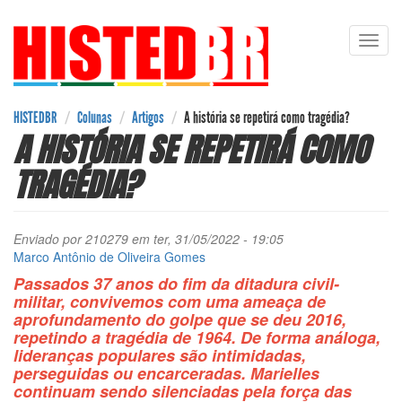
Pular
Toggl
para
navig
o
conteúdo
principal
HISTEDBR
Colunas
Artigos
A história se repetirá como tragédia?
A HISTÓRIA SE REPETIRÁ COMO
TRAGÉDIA?
Enviado por
210279
em ter, 31/05/2022 - 19:05
Marco Antônio de Oliveira Gomes
Passados 37 anos do fim da ditadura civil-
militar, convivemos com uma ameaça de
aprofundamento do golpe que se deu 2016,
repetindo a tragédia de 1964. De forma análoga,
lideranças populares são intimidadas,
perseguidas ou encarceradas. Marielles
continuam sendo silenciadas pela força das