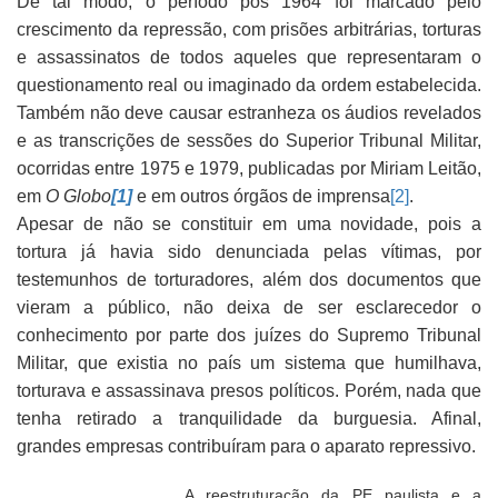
De tal modo, o período pós 1964 foi marcado pelo
crescimento da repressão, com prisões arbitrárias, torturas
e assassinatos de todos aqueles que representaram o
questionamento real ou imaginado da ordem estabelecida.
Também não deve causar estranheza os áudios revelados
e as transcrições de sessões do Superior Tribunal Militar,
ocorridas entre 1975 e 1979, publicadas por Miriam Leitão,
em
O Globo
[1]
e em outros órgãos de imprensa
[2]
.
Apesar de não se constituir em uma novidade, pois a
tortura já havia sido denunciada pelas vítimas, por
testemunhos de torturadores, além dos documentos que
vieram a público, não deixa de ser esclarecedor o
conhecimento por parte dos juízes do Supremo Tribunal
Militar, que existia no país um sistema que humilhava,
torturava e assassinava presos políticos. Porém, nada que
tenha retirado a tranquilidade da burguesia. Afinal,
grandes empresas contribuíram para o aparato repressivo.
A reestruturação da PE paulista e a