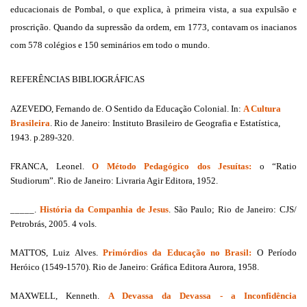
educacionais de Pombal, o que explica, à primeira vista, a sua expulsão e
proscrição. Quando da supressão da ordem, em 1773, contavam os inacianos
com 578 colégios e 150 seminários em todo o mundo.
REFERÊNCIAS BIBLIOGRÁFICAS
AZEVEDO, Fernando de. O Sentido da Educação Colonial. In:
A Cultura
Brasileira
. Rio de Janeiro: Instituto Brasileiro de Geografia e Estatística,
1943. p.289-320.
FRANCA, Leonel.
O Método Pedagógico dos Jesuítas:
o “Ratio
Studiorum”. Rio de Janeiro: Livraria Agir Editora, 1952.
_____.
História da Companhia de Jesus
. São Paulo; Rio de Janeiro: CJS/
Petrobrás, 2005. 4 vols.
MATTOS, Luiz Alves.
Primórdios da Educação no Brasil:
O Período
Heróico (1549-1570). Rio de Janeiro: Gráfica Editora Aurora, 1958.
MAXWELL, Kenneth.
A Devassa da Devassa - a Inconfidência