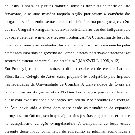
de Jesus. Tinham os jesuítas domínio sobre as fronteiras ao norte do Rio
Amazonas, e as suas missões naquela região praticavam o comércio das
drogas do sertão, sendo isentas de contribuição à coroa portuguesa, e ao Sul
dos rios Uruguai e Paraguai, onde havia resistência ao uso dos indígenas para
povoar e defender o interior e regiões fronteiriças. “A Companhia de Jesus foi
uma das vítimas mais evidentes dos acontecimentos postos em marcha pelas
pretensões imperiais do governo de Pombal e pelas tentativas de nacionalizar
setores do sistema comercial luso-brasileiro.”(MAXWELL, 1995, p.42)
Em Portugal, cabia aos jesuítas o direito exclusivo de ensinar Latim e
Filosofia no Colégio de Artes, curso preparatório obrigatório para ingresso
nas faculdades da Universidade de Coimbra. A Universidade de Évora era
também uma instituição jesuítica. No Brasil os colégios jesuíticos ofereciam
quase com exclusividade a educação secundária. Nos domínios de Portugal
na Ásia havia sido a força dominante desde os primórdios da expansão
portuguesa no Oriente, sendo que alguns dos jesuítas chegaram a ser mortos
no cumprimento da ação evangelizadora. A Companhia de Jesus estava
presente desse modo como fator de empecilho às reformas econômicas e