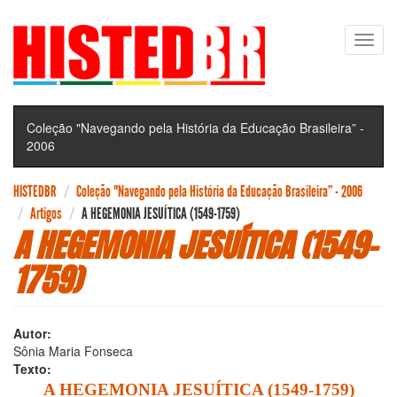
Pular
Toggl
para
navig
o
conteúdo
principal
Coleção "Navegando pela História da Educação Brasileira” -
2006
HISTEDBR
Coleção "Navegando pela História da Educação Brasileira” - 2006
Artigos
A HEGEMONIA JESUÍTICA (1549-1759)
A HEGEMONIA JESUÍTICA (1549-
1759)
Autor:
Sônia Maria Fonseca
Texto:
A HEGEMONIA JESUÍTICA (1549-1759)