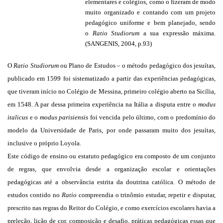
elementares e colégios, como o fizeram de modo
muito organizado e contando com um projeto
pedagógico uniforme e bem planejado, sendo
o
Ratio Studiorum
a sua expressão máxima.
(SANGENIS, 2004, p.93)
O
Ratio Studiorum
ou Plano de Estudos – o método pedagógico dos jesuítas,
publicado em 1599 foi sistematizado a partir das experiências pedagógicas,
que tiveram início no Colégio de Messina, primeiro colégio aberto na Sicília,
em 1548. A par dessa primeira experiência na Itália a disputa entre o
modus
italicus
e o
modus parisiensis
foi vencida pelo último, com o predomínio do
modelo da Universidade de Paris, por onde passaram muito dos jesuítas,
inclusive o próprio Loyola.
Este código de ensino ou estatuto pedagógico era composto de um conjunto
de regras, que envolvia desde a organização escolar e orientações
pedagógicas até a observância estrita da doutrina católica. O método de
estudos contido no
Ratio
compreendia o trinômio estudar, repetir e disputar,
prescrito nas regras do Reitor do Colégio, e como exercícios escolares havia a
preleção, lição de cor, composição e desafio, práticas pedagógicas essas que