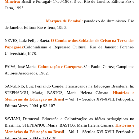
Mineira:
Brasil e Portugal- 1750-1808. 3 ed. Rio de Janeiro: Editora Paz e
Terra, 1995.
__________________.
Marques de Pombal:
paradoxo do iluminismo. Rio
de Janeiro; Editora Paz e Terra, 1996.
NEVES, Luiz Felipe Baeta.
O Combate dos Soldados de Cristo na Terra dos
Papagaios:
Colonialismo e Repressão Cultural. Rio de Janeiro: Forense-
Universitária,1978.
PAIVA, José Maria.
Colonização e Catequese.
São Paulo: Cortez; Campinas:
Autores Associados, 1982.
SANGENIS, Luiz Fernando Conde. Franciscanos na Educação Brasileira. In:
STEPHANOU, Maria; BASTOS, Maria Helena Câmara.
Histórias e
Memórias da Educação no Brasi
l – Vol. I – Séculos XVI-XVIII. Petrópolis:
Editora Vozes, 2004. p.93-107.
SAVIANI, Dermeval. Educação e Colonização: as idéias pedagógicas no
Brasil. In: STEPHANOU, Maria; BASTOS, Maria Helena Câmara.
Histórias e
Memórias da Educação no Brasi
l – Vol. I – Séculos XVI-XVIII. Petrópolis:
Editora Vozes, 2004.p.121-130.