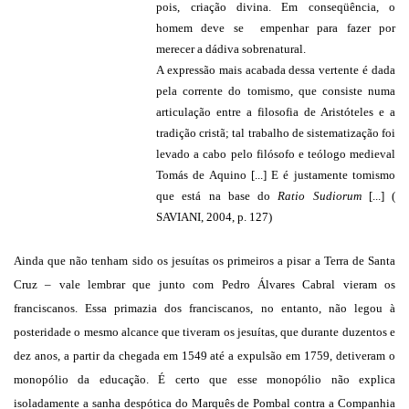
pois, criação divina. Em conseqüência, o
homem deve se empenhar para fazer por
merecer a dádiva sobrenatural.
A expressão mais acabada dessa vertente é dada
pela corrente do tomismo, que consiste numa
articulação entre a filosofia de Aristóteles e a
tradição cristã; tal trabalho de sistematização foi
levado a cabo pelo filósofo e teólogo medieval
Tomás de Aquino [...] E é justamente tomismo
que está na base do
Ratio Sudiorum
[...] (
SAVIANI, 2004, p. 127)
Ainda que não tenham sido os jesuítas os primeiros a pisar a Terra de Santa
Cruz – vale lembrar que junto com Pedro Álvares Cabral vieram os
franciscanos. Essa primazia dos franciscanos, no entanto, não legou à
posteridade o mesmo alcance que tiveram os jesuítas, que durante duzentos e
dez anos, a partir da chegada em 1549 até a expulsão em 1759, detiveram o
monopólio da educação. É certo que esse monopólio não explica
isoladamente a sanha despótica do Marquês de Pombal contra a Companhia