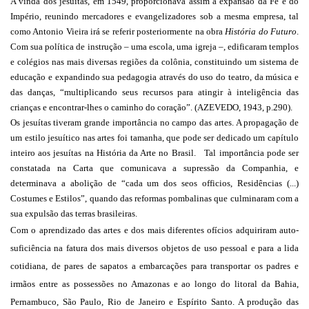
A vinda dos jesuítas, em 1549, proporcionava assim a expansão da Fé e do
Império, reunindo mercadores e evangelizadores sob a mesma empresa, tal
como Antonio Vieira irá se referir posteriormente na obra
História do Futuro
.
Com sua política de instrução – uma escola, uma igreja –, edificaram templos
e colégios nas mais diversas regiões da colônia, constituindo um sistema de
educação e expandindo sua pedagogia através do uso do teatro, da música e
das danças, “multiplicando seus recursos para atingir à inteligência das
crianças e encontrar-lhes o caminho do coração”. (AZEVEDO, 1943, p.290).
Os jesuítas tiveram grande importância no campo das artes. A propagação de
um estilo jesuítico nas artes foi tamanha, que pode ser dedicado um capítulo
inteiro aos jesuítas na História da Arte no Brasil. Tal importância pode ser
constatada na Carta que comunicava a supressão da Companhia, e
determinava a abolição de “cada um dos seos officios, Residências (...)
Costumes e Estilos”, quando das reformas pombalinas que culminaram com a
sua expulsão das terras brasileiras.
Com o aprendizado das artes e dos mais diferentes ofícios adquiriram auto-
suficiência na fatura dos mais diversos objetos de uso pessoal e para a lida
cotidiana, de pares de sapatos a embarcações para transportar os padres e
irmãos entre as possessões no Amazonas e ao longo do litoral da Bahia,
Pernambuco, São Paulo, Rio de Janeiro e Espírito Santo. A produção das