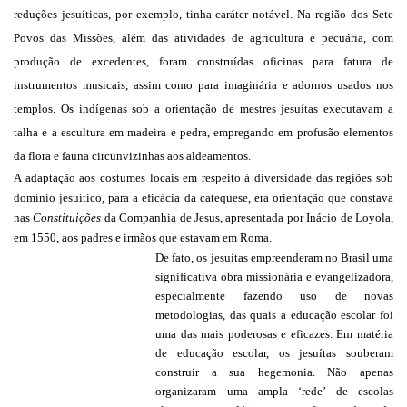
reduções jesuíticas, por exemplo, tinha caráter notável.
Na região dos Sete
Povos das Missões, além das atividades de agricultura e pecuária, com
produção de excedentes, foram construídas oficinas para fatura de
instrumentos musicais, assim como para imaginária e adornos usados nos
templos. Os indígenas sob a orientação de mestres jesuítas executavam a
talha e a escultura em madeira e pedra, empregando em profusão elementos
da flora e fauna circunvizinhas aos aldeamentos.
A adaptação aos costumes locais em respeito à diversidade das regiões sob
domínio jesuítico, para a eficácia da catequese, era orientação que constava
nas
Constituições
da Companhia de Jesus, apresentada por Inácio de Loyola,
em 1550, aos padres e irmãos que estavam em Roma.
De fato, os jesuítas empreenderam no Brasil uma
significativa obra missionária e evangelizadora,
especialmente fazendo uso de novas
metodologias, das quais a educação escolar foi
uma das mais poderosas e eficazes. Em matéria
de educação escolar, os jesuítas souberam
construir a sua hegemonia. Não apenas
organizaram uma ampla ‘rede’ de escolas