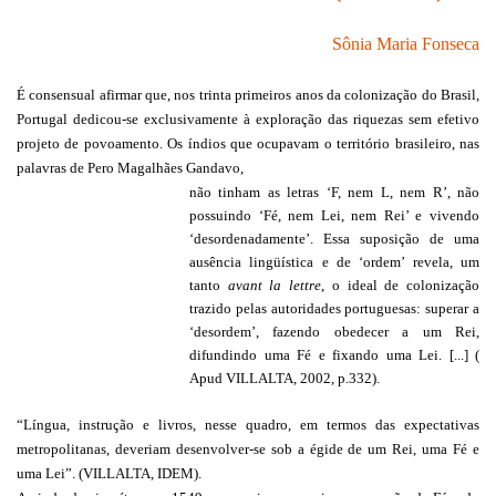
Sônia Maria Fonseca
É consensual afirmar que, nos trinta primeiros anos da colonização do Brasil,
Portugal dedicou-se exclusivamente à exploração das riquezas sem efetivo
projeto de povoamento. Os índios que ocupavam o território brasileiro, nas
palavras de Pero Magalhães Gandavo,
não tinham as letras ‘F, nem L, nem R’, não
possuindo ‘Fé, nem Lei, nem Rei’ e vivendo
‘desordenadamente’. Essa suposição de uma
ausência lingüística e de ‘ordem’ revela, um
tanto
avant la lettre
, o ideal de colonização
trazido pelas autoridades portuguesas: superar a
‘desordem’, fazendo obedecer a um Rei,
difundindo uma Fé e fixando uma Lei.
[...] (
Apud VILLALTA, 2002, p.332).
“Língua, instrução e livros, nesse quadro, em termos das expectativas
metropolitanas, deveriam desenvolver-se sob a égide de um Rei, uma Fé e
uma Lei”. (VILLALTA, IDEM).