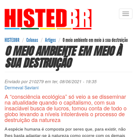
Pular
Toggl
para
navig
o
conteúdo
principal
HISTEDBR
Colunas
Artigos
O meio ambiente em meio à sua destruição
O MEIO AMBIENTE EM MEIO À
SUA DESTRUIÇÃO
Enviado por
210279
em ter, 08/06/2021 - 19:35
Dermeval Saviani
A “consciência ecológica” só veio a se disseminar
na atualidade quando o capitalismo, com sua
insaciável busca de lucros, tomou conta de todo o
globo levando a níveis intoleráveis o processo de
destruição da natureza
A espécie humana é composta por seres que, para existir, não
lhes basta adaptar-se à natureza como ocorre com os demais