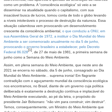
como um problema. A “consciência ecológica” só veio a se
disseminar na atualidade quando o capitalismo, com sua
insaciável busca de lucros, tomou conta de todo o globo levando
a níveis intoleráveis o processo de destruição da natureza. Essa
situação calamitosa vem provocando um desenvolvimento
crescente da consciência ambiental,
o que conduziu a ONU, em
sua Assembleia Geral de 1972, a instituir o Dia Mundial do Meio
Ambiente a ser comemorado anualmente no dia 5 de junho,
provocando o governo brasileiro a estabelecer, pelo
Decreto
[1]
Federal 86.028
, de 27 de maio de 1981, a primeira semana de
junho como a Semana do Meio Ambiente.
Assim, em plena semana do Meio Ambiente, que neste ano de
2021 se encerra no sábado, dia 5 de junho, consagrado ao Dia
Mundial do Meio Ambiente... suprema ironia! Em flagrante
contradição com o aguçamento mundial da consciência ecológica
nos encontramos, no Brasil, diante de um governo cuja política
deliberada é exatamente a destruição contínua e implacável do
Meio Ambiente executando, ao pé da letra, o propósito do
presidente Jair Bolsonaro: "não vim para construir; vim destruir".
Temos, consequentemente, um Ministro do Meio Ambiente que