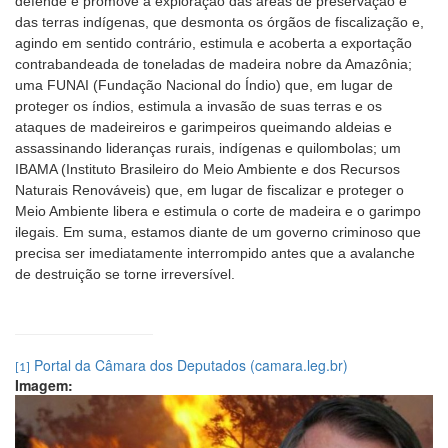
defende e promove a exploração das áreas de preservação e
das terras indígenas, que desmonta os órgãos de fiscalização e,
agindo em sentido contrário, estimula e acoberta a exportação
contrabandeada de toneladas de madeira nobre da Amazônia;
uma FUNAI (Fundação Nacional do Índio) que, em lugar de
proteger os índios, estimula a invasão de suas terras e os
ataques de madeireiros e garimpeiros queimando aldeias e
assassinando lideranças rurais, indígenas e quilombolas; um
IBAMA (Instituto Brasileiro do Meio Ambiente e dos Recursos
Naturais Renováveis) que, em lugar de fiscalizar e proteger o
Meio Ambiente libera e estimula o corte de madeira e o garimpo
ilegais. Em suma, estamos diante de um governo criminoso que
precisa ser imediatamente interrompido antes que a avalanche
de destruição se torne irreversível.
Portal da Câmara dos Deputados (camara.leg.br)
[1]
Imagem: