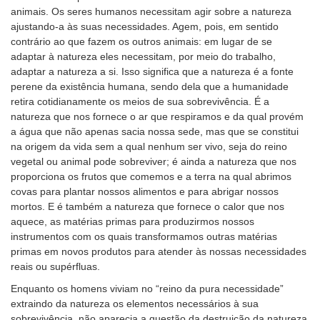
animais. Os seres humanos necessitam agir sobre a natureza
ajustando-a às suas necessidades. Agem, pois, em sentido
contrário ao que fazem os outros animais: em lugar de se
adaptar à natureza eles necessitam, por meio do trabalho,
adaptar a natureza a si. Isso significa que a natureza é a fonte
perene da existência humana, sendo dela que a humanidade
retira cotidianamente os meios de sua sobrevivência. É a
natureza que nos fornece o ar que respiramos e da qual provém
a água que não apenas sacia nossa sede, mas que se constitui
na origem da vida sem a qual nenhum ser vivo, seja do reino
vegetal ou animal pode sobreviver; é ainda a natureza que nos
proporciona os frutos que comemos e a terra na qual abrimos
covas para plantar nossos alimentos e para abrigar nossos
mortos. E é também a natureza que fornece o calor que nos
aquece, as matérias primas para produzirmos nossos
instrumentos com os quais transformamos outras matérias
primas em novos produtos para atender às nossas necessidades
reais ou supérfluas.
Enquanto os homens viviam no “reino da pura necessidade”
extraindo da natureza os elementos necessários à sua
sobrevivência, não aparecia a questão da destruição da natureza