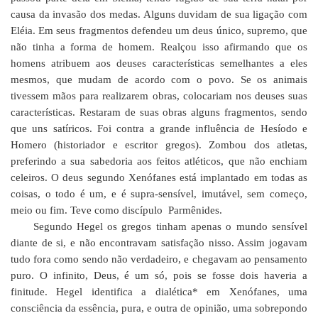
causa da invasão dos medas. Alguns duvidam de sua ligação com
Eléia. Em seus fragmentos defendeu um deus único, supremo, que
não tinha a forma de homem. Realçou isso afirmando que os
homens atribuem aos deuses características semelhantes a eles
mesmos, que mudam de acordo com o povo. Se os animais
tivessem mãos para realizarem obras, colocariam nos deuses suas
características. Restaram de suas obras alguns fragmentos, sendo
que uns satíricos. Foi contra a grande influência de Hesíodo e
Homero (historiador e escritor gregos). Zombou dos atletas,
preferindo a sua sabedoria aos feitos atléticos, que não enchiam
celeiros. O deus segundo Xenófanes está implantado em todas as
coisas, o todo é um, e é supra-sensível, imutável, sem começo,
meio ou fim. Teve como discípulo Parmênides.
Segundo Hegel os gregos tinham apenas o mundo sensível
diante de si, e não encontravam satisfação nisso. Assim jogavam
tudo fora como sendo não verdadeiro, e chegavam ao pensamento
puro. O infinito, Deus, é um só, pois se fosse dois haveria a
finitude. Hegel identifica a dialética* em Xenófanes, uma
consciência da essência, pura, e outra de opinião, uma sobrepondo