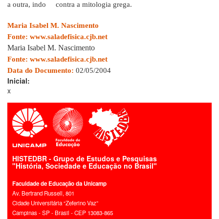
a outra, indo contra a mitologia grega.
Maria Isabel M. Nascimento
Fonte:
www.saladefisica.cjb.net
Maria Isabel M. Nascimento
Fonte:
www.saladefisica.cjb.net
Data do Documento:
02/05/2004
Inicial:
x
HISTEDBR - Grupo de Estudos e Pesquisas
"História, Sociedade e Educação no Brasil"
Faculdade de Educação da Unicamp
Av. Bertrand Russell, 801
Cidade Universitária “Zeferino Vaz”
Campinas - SP - Brasil - CEP 13083-865