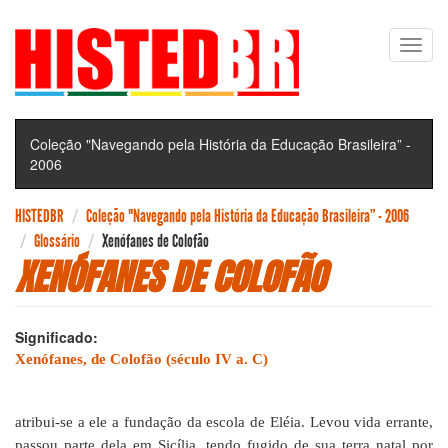
Pular
Toggl
para
navig
o
conteúdo
principal
Coleção "Navegando pela História da Educação Brasileira” -
2006
HISTEDBR
Coleção "Navegando pela História da Educação Brasileira” - 2006
Glossário
Xenófanes de Colofão
XENÓFANES DE COLOFÃO
Significado:
Xenófanes, de Colofão (século IV a. C)
atribui-se a ele a fundação da escola de Eléia. Levou vida errante,
passou parte dela em Sicília, tendo fugido de sua terra natal por