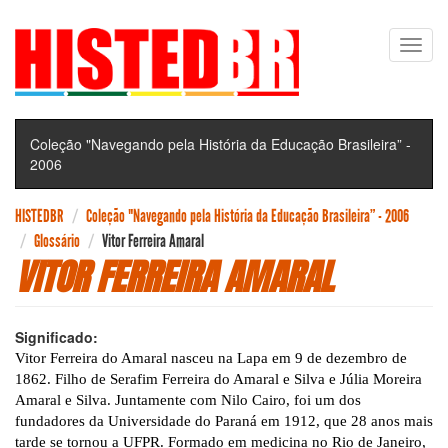
Pular
Toggl
para
navig
o
conteúdo
principal
Coleção "Navegando pela História da Educação Brasileira” -
2006
HISTEDBR
Coleção "Navegando pela História da Educação Brasileira” - 2006
Glossário
Vitor Ferreira Amaral
VITOR FERREIRA AMARAL
Significado:
Vitor Ferreira do Amaral nasceu na Lapa em 9 de dezembro de
1862. Filho de Serafim Ferreira do Amaral e Silva e Júlia Moreira
Amaral e Silva. Juntamente com Nilo Cairo, foi um dos
fundadores da Universidade do Paraná em 1912, que 28 anos mais
tarde se tornou a UFPR. Formado em medicina no Rio de Janeiro,