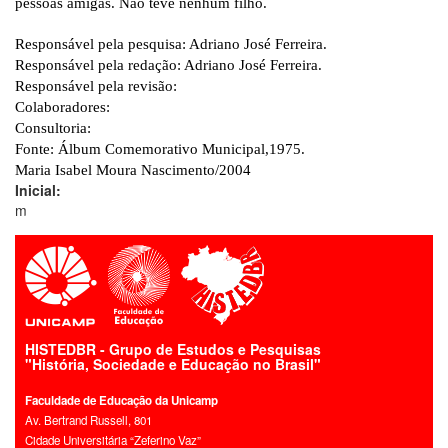
pessoas amigas. Não teve nenhum filho.
Responsável pela pesquisa: Adriano José Ferreira.
Responsável pela redação: Adriano José Ferreira.
Responsável pela revisão:
Colaboradores:
Consultoria:
Fonte: Álbum Comemorativo Municipal,1975.
Maria Isabel Moura Nascimento/2004
Inicial:
m
HISTEDBR - Grupo de Estudos e Pesquisas
"História, Sociedade e Educação no Brasil"
Faculdade de Educação da Unicamp
Av. Bertrand Russell, 801
Cidade Universitária “Zeferino Vaz”