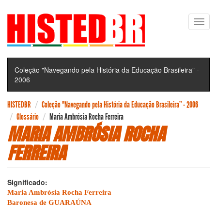
Pular
Toggl
para
navig
o
conteúdo
principal
Coleção "Navegando pela História da Educação Brasileira” -
2006
HISTEDBR
Coleção "Navegando pela História da Educação Brasileira” - 2006
Glossário
Maria Ambrósia Rocha Ferreira
MARIA AMBRÓSIA ROCHA
FERREIRA
Significado:
Maria Ambrósia Rocha Ferreira
Baronesa de GUARAÚNA