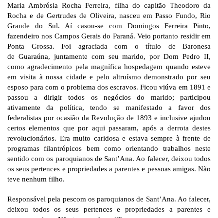
Maria Ambrósia Rocha Ferreira, filha do capitão Theodoro da
Rocha e de Gertrudes de Oliveira, nasceu em Passo Fundo, Rio
Grande do Sul. Aí casou-se com Domingos Ferreira Pinto,
fazendeiro nos Campos Gerais do Paraná. Veio portanto residir em
Ponta Grossa. Foi agraciada com o título de Baronesa
de Guaraúna, juntamente com seu marido, por Dom Pedro II,
como agradecimento pela magnífica hospedagem quando esteve
em visita à nossa cidade e pelo altruísmo demonstrado por seu
esposo para com o problema dos escravos. Ficou viúva em 1891 e
passou a dirigir todos os negócios do marido; participou
ativamente da política, tendo se manifestado a favor dos
federalistas por ocasião da Revolução de 1893 e inclusive ajudou
certos elementos que por aqui passaram, após a derrota destes
revolucionários. Era muito caridosa e estava sempre à frente de
programas filantrópicos bem como orientando trabalhos neste
sentido com os paroquianos de Sant’Ana. Ao falecer, deixou todos
os seus pertences e propriedades a parentes e pessoas amigas. Não
teve nenhum filho.
Responsável pela pescom os paroquianos de Sant’Ana. Ao falecer,
deixou todos os seus pertences e propriedades a parentes e