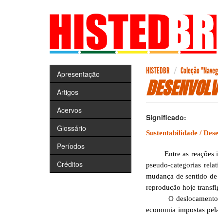
Pular
para
o
conteúdo
principal
HISTEDBR
Coleção "Navega
Apresentação
DESENVOLV
Artigos
Acervos
Significado:
Glossário
Sustentabilidade
/
Dese
Períodos
Entre as reações ideol
Créditos
pseudo-categorias relat
mudança de sentido de 
reprodução hoje transf
O deslocamento da noç
economia impostas pela