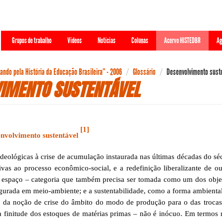
Grupos de trabalho
Videos
Notícias
Colunas
Acervo HISTEDBR
Ag
ndo pela História da Educação Brasileira” - 2006
Glossário
Desenvolvimento sust
IMENTO SUSTENTÁVEL
[1]
nvolvimento sustentável
ógicas à crise de acumulação instaurada nas últimas décadas do sécu
ivas ao processo econômico-social, e a redefinição liberalizante de ou
espaço – categoria que também precisa ser tomada como um dos objeto
igurada em meio-ambiente; e a sustentabilidade, como a forma ambienta
ão de crise do âmbito do modo de produção para o das trocas com
 finitude dos estoques de matérias primas – não é inócuo. Em termos m