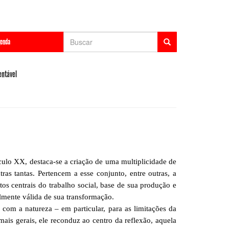
Formulário
enda
de
Buscar
busca
entável
lo XX, destaca-se a criação de uma multiplicidade de
tras tantas. Pertencem a esse conjunto, entre outras, a
s centrais do trabalho social, base de sua produção e
lmente válida de sua transformação.
 a natureza – em particular, para as limitações da
ais gerais, ele reconduz ao centro da reflexão, aquela