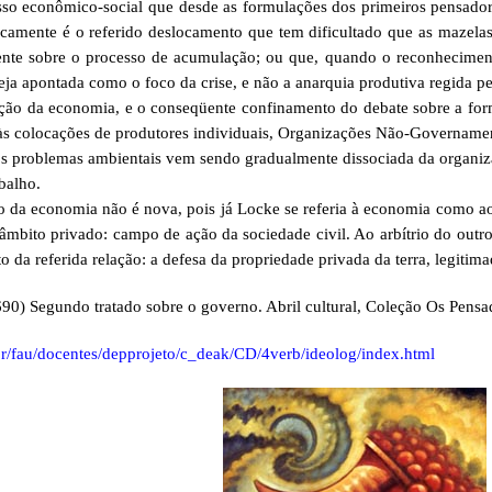
sso econômico-social que desde as formulações dos primeiros pensadore
ficamente é o referido deslocamento que tem dificultado que as mazelas
nte sobre o processo de acumulação; ou que, quando o reconhecimento
seja apontada como o foco da crise, e não a anarquia produtiva regida 
a economia, e o conseqüente confinamento do debate sobre a formaç
às colocações de produtores individuais, Organizações Não-Governament
dos problemas ambientais vem sendo gradualmente dissociada da organiz
balho.
 economia não é nova, pois já Locke se referia à economia como ao
o âmbito privado: campo de ação da sociedade civil. Ao arbítrio do outr
 da referida relação: a defesa da propriedade privada da terra, legitima
90) Segundo tratado sobre o governo. Abril cultural, Coleção Os Pensa
br/fau/docentes/depprojeto/c_deak/CD/4verb/ideolog/index.html