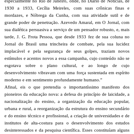
especialmente no Rio de Janeiro, onde, no Diário de Notícias, de
1930 a 1933, Cecília Meireles, com suas crônicas finas e
mordazes, e Nóbrega da Cunha, com sua atividade sutil e de
grande poder de penetração. Azevedo Amaral, em O Jornal, com
sua dialética persuasiva a serviço de um pensador robusto, e, mais
tarde, J. G. Frota Pessoa, que desde 1933 fez de sua coluna no
Jornal do Brasil uma trincheira de combate, pela sua lucidez
implacável e pela segurança de seus golpes, traziam novos
estímulos e acentos novos a essa campanha, cujo conteúdo não se
esgotava sobre o plano cultural, e ao longo de cujo
desenvolvimento vibravam com uma força sustentada em espírito
moderno e em sentimento profundamente humano.”
Afinal, eis o que pretendia o importantíssimo manifesto dos
pioneiros da educação nova: a defesa do princípio de laicidade, a
nacionalização do ensino, a organização da educação popular,
urbana e rural, a reorganização da estrutura do ensino secundário
e do ensino técnico e profissional, a criação de universidades e de
institutos de alta-costura para o desenvolvimento dos estudos
desinteressados e da pesquisa científica. Esses constituíam alguns