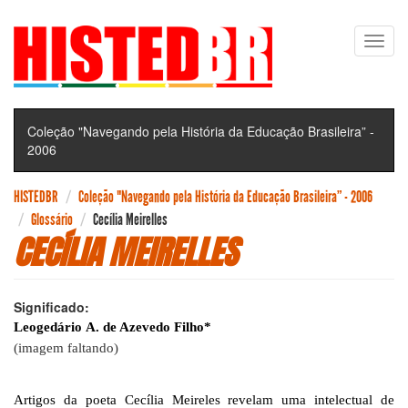
Pular
Toggl
para
navig
o
conteúdo
principal
Coleção "Navegando pela História da Educação Brasileira” -
2006
HISTEDBR
Coleção "Navegando pela História da Educação Brasileira” - 2006
Glossário
Cecília Meirelles
CECÍLIA MEIRELLES
Significado:
Leogedário
A. de Azevedo Filho*
(imagem faltando)
Artigos da poeta Cecília Meireles revelam uma intelectual de