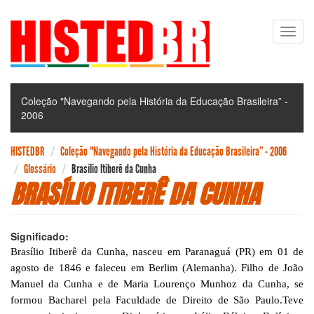
Pular
Toggl
para
navig
o
conteúdo
principal
Coleção "Navegando pela História da Educação Brasileira” -
2006
HISTEDBR
Coleção "Navegando pela História da Educação Brasileira” - 2006
Glossário
Brasílio Itiberê da Cunha
BRASÍLIO ITIBERÊ DA CUNHA
Significado:
Brasílio
Itiberê da Cunha, nasceu em Paranaguá (PR) em 01 de
agosto de 1846 e faleceu em Berlim (Alemanha). Filho de João
Manuel da Cunha e de Maria Lourenço Munhoz da Cunha, se
formou Bacharel pela Faculdade de Direito de São Paulo.Teve