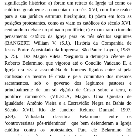
significação histórica: a) foram um retrato da Igreja tal como os
católicos geralmente a concebiam no séc. XVI, com forte realce
para a sua jurídica estrutura hierárquica; b) põem em foco as
posições protestantes, como as viam os católicos do século XVI,
centrando o debate no primado pontifício; c) e marcaram o tom do
pensamento católico da Igreja para os três séculos seguintes
(BANGERT, William V. (S.J.).
História da Companhia de
Jesus.
Porto:
Apostolado da Imprensa; São Paulo: Loyola, 1985.
p. 75). Diz Magno Vilela: “Segundo a definição célebre de
Roberto Belarmino, que vigorou até o Concílio Vaticano II, a
Igreja era << a assembléia de homens ligados entre si pela
confissão da mesma fé cristã e pela comunhão dos mesmos
sacramentos, sob o governo dos legítimos pastores e
principalmente de um só vigário de Cristo sobre a terra, o
pontífice romano>>.
(
VILELA, Magno.
Uma Questão de
Igualdade: Antônio Vieira e a Escravidão Negra na Bahia do
Século XVII
. Rio de Janeiro: Relume Dumará, 1997.
p.89). Villoslada classifica Belarmino entre os
‘controversistas pós-tridentinos’ que bem defenderam a Igreja
católica contra os protestantes. Para ele Belarmino foi