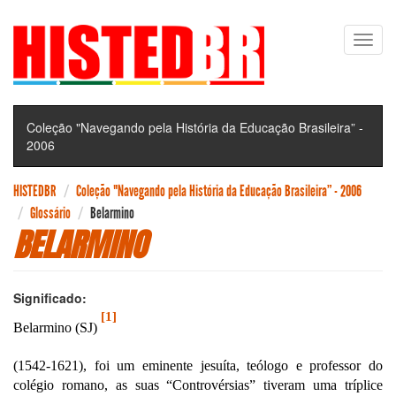
Pular
Toggl
para
navig
o
conteúdo
principal
Coleção "Navegando pela História da Educação Brasileira” -
2006
HISTEDBR
Coleção "Navegando pela História da Educação Brasileira” - 2006
Glossário
Belarmino
BELARMINO
Significado:
[1]
Belarmino
(SJ)
(1542-1621), foi um eminente jesuíta, teólogo e professor do
colégio romano, as suas “Controvérsias” tiveram uma tríplice