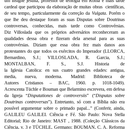
um insígne jesuíta, professor de teologia em Roma e mais tarde
cardeal que participou da elaboração de muitas obras científicas,
de seu tempo, particularmente da correção da
Vulgata
. Porém o
que lhe deu destaque foram as suas Disputas sobre Doutrinas
controversas, conhecidas, mais tarde como Controvérsias.
Diz Villoslada que os próprios adversários reconheceram as
qualidades dessa obra e fizeram dela arsenal para as suas
controvérsias. Diziam que essa obra fez mais danos aos
protestantes do que todos os exércitos do Imperador (LLORCA,
Bernardino, S.J.; VILLOSLADA, R. Garcia, S.J.;
MONTALBAN, F. S., S.J.
Historia de
la Iglesia Catolica: en sus cuatro grandes edades: antigua,
media, nueva, moderna
.
Madrid: Biblioteca de
Autores Cristianos – BAC, 1960. p. 1018-1049).
Acrescenta Tüchle e Bouman que Belarmino escrevera, em defesa
da Igreja “
Disputationes
de controversiis
” (“
Disputas sobre
Doutrinas controversas
”). Entretanto, só com a Bíblia não era
possível argumentar sobre o primado papal...” (Conferir, ainda,
GALILEU GALILEI.
Ciência e Fé.
São Paulo: Nova Stella
Editorial; Rio de Janeiro: MAST , 1988. (Coleção Clássicos da
Ciência, v. 3 e TÜCHLE, Germano; BOUMAN, C. A.
Reforma