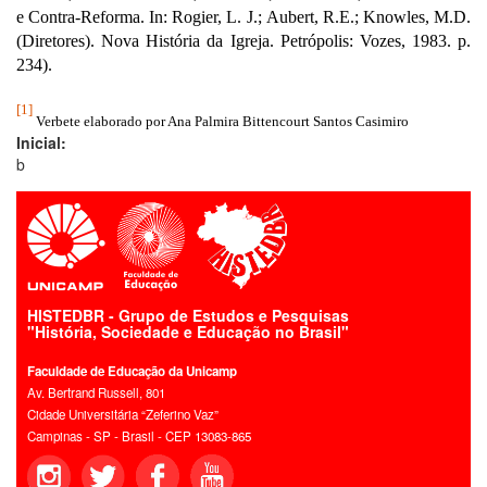
e Contra-Reforma.
In: Rogier, L. J.; Aubert, R.E.; Knowles, M.D.
(Diretores).
Nova História da Igreja
.
Petrópolis: Vozes, 1983. p.
234).
[1]
Verbete elaborado por Ana Palmira Bittencourt Santos Casimiro
Inicial:
b
HISTEDBR - Grupo de Estudos e Pesquisas
"História, Sociedade e Educação no Brasil"
Faculdade de Educação da Unicamp
Av. Bertrand Russell, 801
Cidade Universitária “Zeferino Vaz”
Campinas - SP - Brasil - CEP 13083-865