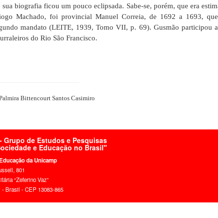
r, sua biografia ficou um pouco eclipsada. Sabe-se, porém, que era est
ogo Machado, foi provincial Manuel Correia, de 1692 a 1693, que 
gundo mandato (LEITE, 1939, Tomo VII, p. 69). Gusmão participou ati
curraleiros do Rio São Francisco.
Palmira Bittencourt Santos Casimiro
 Grupo de Estudos e Pesquisas
 Sociedade e Educação no Brasil"
 Educação da Unicamp
ussell, 801
tária “Zeferino Vaz”
- Brasil - CEP 13083-865