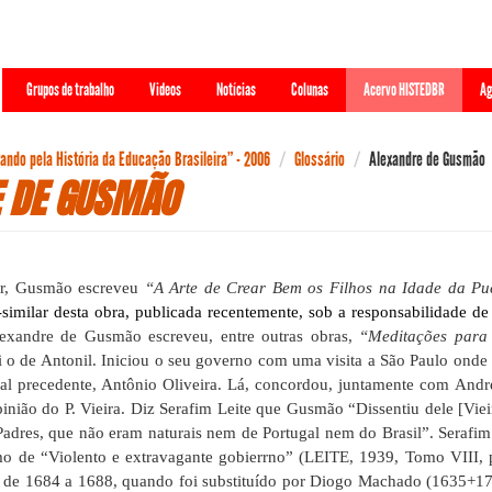
Grupos de trabalho
Videos
Notícias
Colunas
Acervo HISTEDBR
Ag
ndo pela História da Educação Brasileira” - 2006
Glossário
Alexandre de Gusmão
 DE GUSMÃO
r, Gusmão escreveu
“A Arte de Crear Bem os Filhos na Idade da P
-similar desta obra, publicada recentemente, sob a responsabilidade 
exandre de Gusmão escreveu, entre outras obras,
“Meditações para
oi o de Antonil. Iniciou o seu governo com uma visita a São Paulo ond
al precedente, Antônio Oliveira. Lá, concordou, juntamente com Andre
nião do P. Vieira. Diz Serafim Leite que Gusmão “Dissentiu dele [Viei
Padres, que não eram naturais nem de Portugal nem do Brasil”. Serafim 
mo de “Violento e extravagante gobierrno”
(LEITE, 1939, Tomo VIII, 
, de 1684 a 1688, quando foi substituído por Diogo Machado (1635+17