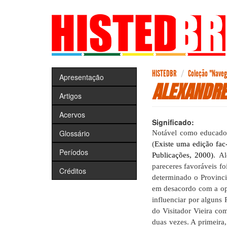
Pular
para
o
conteúdo
principal
HISTEDBR
Coleção "Navega
Apresentação
ALEXANDRE
Artigos
Acervos
Significado:
Glossário
Notável como educado
(
Existe uma edição fac
Períodos
Publicações, 2000)
.
Al
pareceres favoráveis f
Créditos
determinado o Provinci
em desacordo com a opi
influenciar por alguns 
do Visitador Vieira co
duas vezes. A primeira