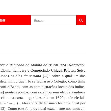
Formulário
enda
de
Buscar
busca
uerícia dedicada ao Minino de Belem IESU Nazareno
”
de Elomar Tambara e Gomercindo Ghiggi; Pelotas: Seiva
 todos os dias da semana
[
...
]
”
sobre a qual um dos
e determinou que não se fechasse o Colégio, como tinha
oni e Benci, com as administrações locais dos índios,
ra] noutros pontos, com razão ou sem ela, deixando-se
cita uma carta ao geral, escrita em 1690, onde ele fala
p. 289-298). Alexandre de Gusmão foi provincial por
13). Como este foi provincial exatamente nos anos em