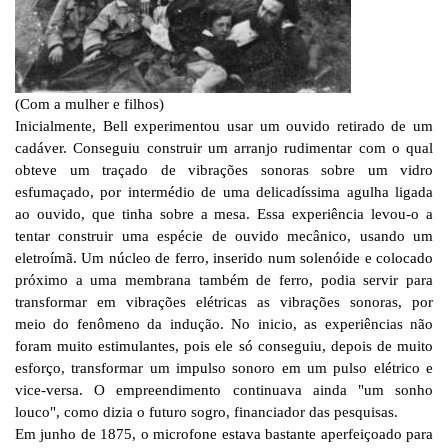
(Com a mulher e filhos)
Inicialmente, Bell experimentou usar um ouvido retirado de um
cadáver. Conseguiu construir um arranjo rudimentar com o qual
obteve um traçado de vibrações sonoras sobre um vidro
esfumaçado, por intermédio de uma delicadíssima agulha ligada
ao ouvido, que tinha sobre a mesa. Essa experiência levou-o a
tentar construir uma espécie de ouvido mecânico, usando um
eletroímã. Um núcleo de ferro, inserido num solenóide e colocado
próximo a uma membrana também de ferro, podia servir para
transformar em vibrações elétricas as vibrações sonoras, por
meio do fenômeno da indução. No inicio, as experiências não
foram muito estimulantes, pois ele só conseguiu, depois de muito
esforço, transformar um impulso sonoro em um pulso elétrico e
vice-versa. O empreendimento continuava ainda "um sonho
louco", como dizia o futuro sogro, financiador das pesquisas.
Em junho de 1875, o microfone estava bastante aperfeiçoado para