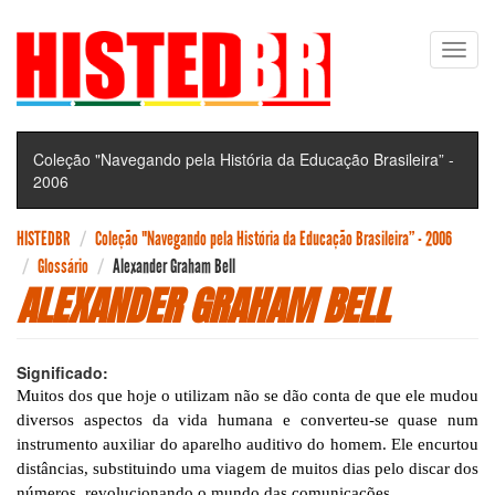
Pular
Toggl
para
navig
o
conteúdo
principal
Coleção "Navegando pela História da Educação Brasileira” -
2006
HISTEDBR
Coleção "Navegando pela História da Educação Brasileira” - 2006
Glossário
Alexander Graham Bell
ALEXANDER GRAHAM BELL
Significado:
Muitos dos que hoje o utilizam não se dão conta de que ele mudou
diversos aspectos da vida humana e converteu-se quase num
instrumento auxiliar do aparelho auditivo do homem. Ele encurtou
distâncias, substituindo uma viagem de muitos dias pelo discar dos
números, revolucionando o mundo das comunicações.