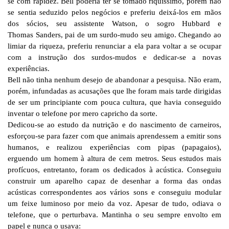
se com rapidez. Bell poderia ter se tomado riquíssimo, porém não
se sentia seduzido pelos negócios e preferiu deixá-los em mãos
dos sócios, seu assistente Watson, o sogro Hubbard e
Thomas Sanders, pai de um surdo-mudo seu amigo. Chegando ao
limiar da riqueza, preferiu renunciar a ela para voltar a se ocupar
com a instrução dos surdos-mudos e dedicar-se a novas
experiências.
Bell não tinha nenhum desejo de abandonar a pesquisa. Não eram,
porém, infundadas as acusações que lhe foram mais tarde dirigidas
de ser um principiante com pouca cultura, que havia conseguido
inventar o telefone por mero capricho da sorte.
Dedicou-se ao estudo da nutrição e do nascimento de carneiros,
esforçou-se para fazer com que animais aprendessem a emitir sons
humanos, e realizou experiências com pipas (papagaios),
erguendo um homem à altura de cem metros. Seus estudos mais
profícuos, entretanto, foram os dedicados à acústica. Conseguiu
construir um aparelho capaz de desenhar a forma das ondas
acústicas correspondentes aos vários sons e conseguiu modular
um feixe luminoso por meio da voz. Apesar de tudo, odiava o
telefone, que o perturbava. Mantinha o seu sempre envolto em
papel e nunca o usava: