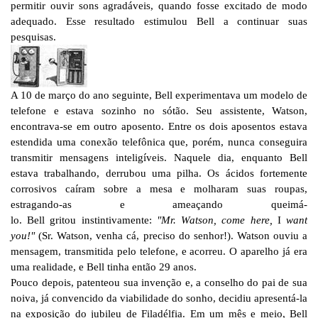
permitir ouvir sons agradáveis, quando fosse excitado de modo
adequado. Esse resultado estimulou Bell a continuar suas
pesquisas.
A 10 de março do ano seguinte, Bell experimentava um modelo de
telefone e estava sozinho no sótão. Seu assistente, Watson,
encontrava-se em outro aposento. Entre os dois aposentos estava
estendida uma conexão telefônica que, porém, nunca conseguira
transmitir mensagens inteligíveis. Naquele dia, enquanto Bell
estava trabalhando, derrubou uma pilha. Os ácidos fortemente
corrosivos caíram sobre a mesa e molharam suas roupas,
estragando-as e ameaçando queimá-
lo. Bell gritou instintivamente:
"Mr. Watson, come here,
I
want
you!"
(Sr. Watson, venha cá, preciso do senhor!). Watson ouviu a
mensagem, transmitida pelo telefone, e acorreu. O aparelho já era
uma realidade, e Bell tinha então 29 anos.
Pouco depois, patenteou sua invenção e, a conselho do pai de sua
noiva, já convencido da viabilidade do sonho, decidiu apresentá-la
na exposição do jubileu de Filadélfia. Em um mês e meio, Bell