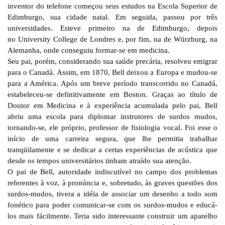
inventor do telefone começou seus estudos na Escola Superior de
Edimburgo, sua cidade natal. Em seguida, passou por três
universidades. Esteve primeiro na de Edimburgo, depois
no University College de Londres e, por fim, na de Würzburg, na
Alemanha, onde conseguiu formar-se em medicina.
Seu pai, porém, considerando sua saúde precária, resolveu emigrar
para o Canadá. Assim, em 1870, Bell deixou a Europa e mudou-se
para a América. Após um breve período transcorrido no Canadá,
estabeleceu-se definitivamente em Boston. Graças ao título de
Doutor em Medicina e à experiência acumulada pelo pai, Bell
abriu uma escola para diplomar instrutores de surdos mudos,
tornando-se, ele próprio, professor de fisiologia vocal. Foi esse o
início de uma carreira segura, que lhe permitia trabalhar
tranqüilamente e se dedicar a certas experiências de acústica que
desde os tempos universitários tinham atraído sua atenção.
O pai de Bell, autoridade indiscutível no campo dos problemas
referentes à voz, à pronúncia e, sobretudo, às graves questões dos
surdos-mudos, tivera a idéia de associar um desenho a todo som
fonético para poder comunicar-se com os surdos-mudos e educá-
los mais fácilmente. Teria sido interessante construir um aparelho