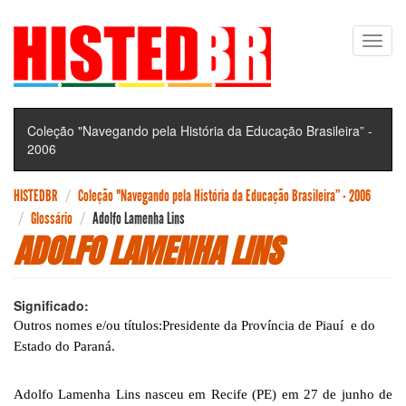
Pular
Toggl
para
navig
o
conteúdo
principal
Coleção "Navegando pela História da Educação Brasileira” -
2006
HISTEDBR
Coleção "Navegando pela História da Educação Brasileira” - 2006
Glossário
Adolfo Lamenha Lins
ADOLFO LAMENHA LINS
Significado:
Outros nomes e/ou títulos:Presidente da Província de Piauí e do
Estado do Paraná.
Adolfo Lamenha Lins nasceu em Recife (PE) em 27 de junho de