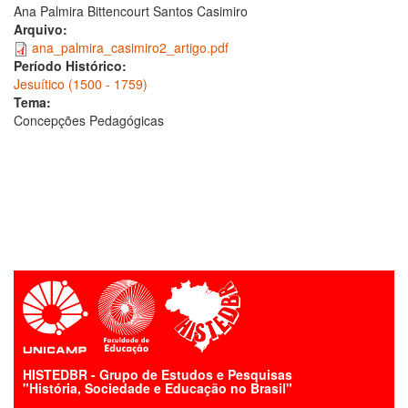
Ana Palmira Bittencourt Santos Casimiro
Arquivo:
ana_palmira_casimiro2_artigo.pdf
Período Histórico:
Jesuítico (1500 - 1759)
Tema:
Concepções Pedagógicas
HISTEDBR - Grupo de Estudos e Pesquisas
"História, Sociedade e Educação no Brasil"