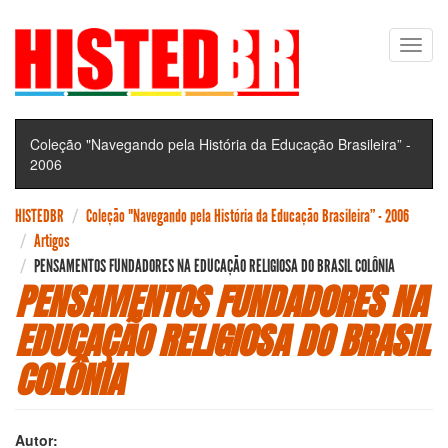
Pular
Toggl
para
navig
o
conteúdo
principal
Coleção "Navegando pela História da Educação Brasileira” -
2006
HISTEDBR
Coleção "Navegando pela História da Educação Brasileira” - 2006
Artigos
PENSAMENTOS FUNDADORES NA EDUCAÇÃO RELIGIOSA DO BRASIL COLÔNIA
PENSAMENTOS FUNDADORES NA
EDUCAÇÃO RELIGIOSA DO BRASIL
COLÔNIA
Autor: