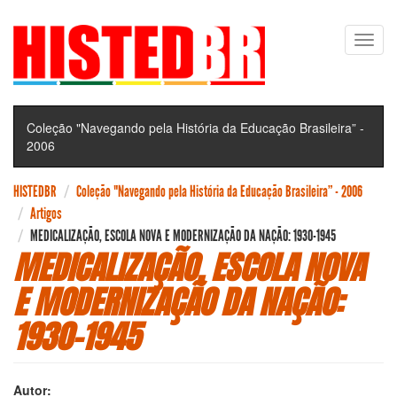
Pular
Toggl
para
navig
o
conteúdo
principal
Coleção "Navegando pela História da Educação Brasileira” -
2006
HISTEDBR
Coleção "Navegando pela História da Educação Brasileira” - 2006
Artigos
MEDICALIZAÇÃO, ESCOLA NOVA E MODERNIZAÇÃO DA NAÇÃO: 1930-1945
MEDICALIZAÇÃO, ESCOLA NOVA
E MODERNIZAÇÃO DA NAÇÃO:
1930-1945
Autor: