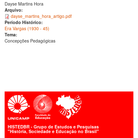
Dayse Martins Hora
Arquivo:
dayse_martins_hora_artigo.pdf
Período Histórico:
Era Vargas (1930 - 45)
Tema:
Concepções Pedagógicas
HISTEDBR - Grupo de Estudos e Pesquisas
"História, Sociedade e Educação no Brasil"