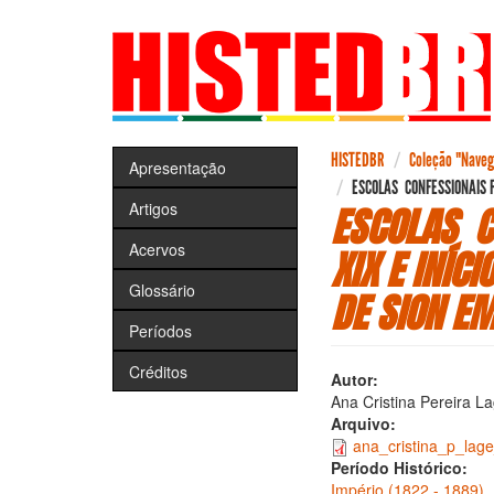
Pular
para
o
conteúdo
principal
HISTEDBR
Coleção "Navega
Apresentação
ESCOLAS CONFESSIONAIS 
Artigos
ESCOLAS C
Acervos
XIX E INÍC
Glossário
DE SION E
Períodos
Créditos
Autor:
Ana Cristina Pereira L
Arquivo:
ana_cristina_p_lage
Período Histórico:
Império (1822 - 1889)