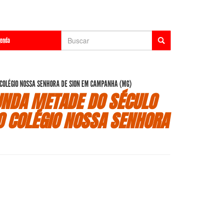
Formulário
enda
de
Buscar
busca
O COLÉGIO NOSSA SENHORA DE SION EM CAMPANHA (MG)
UNDA METADE DO SÉCULO
DO COLÉGIO NOSSA SENHORA