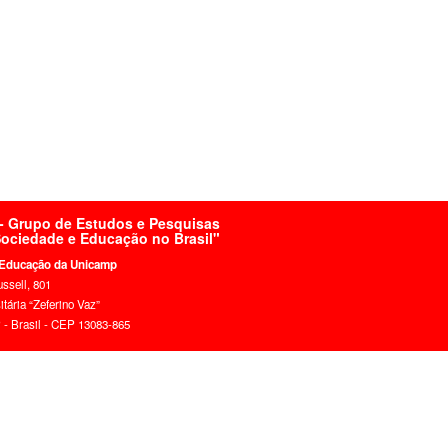
 Grupo de Estudos e Pesquisas
 Sociedade e Educação no Brasil"
 Educação da Unicamp
ussell, 801
tária “Zeferino Vaz”
- Brasil - CEP 13083-865