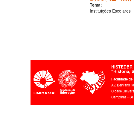
Tema:
Instituições Escolares
HISTEDBR -
"História,
Faculdade de
Av. Bertrand R
Cidade Universi
Campinas - SP 