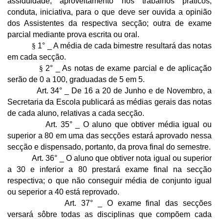
assiduidade, aproveitamento nos trabalhos práticos,
conduta, iniciativa, para o que deve ser ouvida a opinião
dos Assistentes da respectiva secção; outra de exame
parcial mediante prova escrita ou oral.
§
1° _ A média de cada bimestre resultará das notas
em cada secção.
§
2° ­_ As notas de exame parcial e de aplicação
serão de 0 a 100, graduadas de 5 em 5.
Art. 34° _ De 16 a 20 de Junho e de Novembro, a
Secretaria da Escola publicará as médias gerais das notas
de cada aluno, relativas a cada secção.
Art. 35° _ O aluno que obtiver média igual ou
superior a 80 em uma das secções estará aprovado nessa
secção e dispensado, portanto, da prova final do semestre.
Art. 36° _ O aluno que obtiver nota igual ou superior
a 30 e inferior a 80 prestará exame final na secção
respectiva; o que não conseguir média de conjunto igual
ou seperior a 40 está reprovado.
Art. 37° _ O exame final das secções
versará sôbre todas as disciplinas que compõem cada