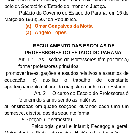
pelo dr. Secretário d’Estado do Interior e Justiça.
Palácio do Governo do Estado do Paraná, em 16 de
Março de 1938; 50.
°
da Republica.
(a)
Omar Gonçalves da Motta
(a)
Angelo
Lopes
__________
REGULAMENTO DAS ESCOLAS DE
PROFESSORES DO ESTADO DO PARANA’
Art. 1.
°
_ As Escólas de Professores têm por fim: a)
formar professores primários;
promover investigações e estudos relativos a assuntos de
educação; c) auxiliar o trabalho de constante
aperfeiçoamento cultural do magistério publico do Estado.
Art. 2
°
_ O curso da Escola de Professores é
feito em dois anos sendo as matérias
ali
ensinadas em quatro secções, durando cada uma um
semestre, distribuídas da seguinte fórma:
1
Secção: (1° semestre)
ª
Psicologia geral e infantil; Pedagogia geral;
Metodologia e Pratica de ensino; História da educação.