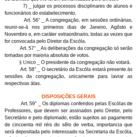
7) _ julgar os processos disciplinares de alunos e
funcionários do estabelecimento.
Art. 56° _ A congregação, em sessões ordinárias,
reunir-se-á nos primeiros dias de Janeiro, Agôsto e
Novembro e, em caráter extraordinario, todas as vezes que
for convocada pelo Diretor da Escóla.
Art. 57° _ As deliberações da congregação só serão
tomadas por maioria absoluta de votos.
§ U
nico
_ O presidente da congregação não votará.
Art. 58° _ O secretário da Escóla estará presente ás
sessões da congregação, unicamente para lavrar as
respectivas átas.
DISPOSIÇÕES GERAIS
Art. 59° _ Os diplomas conferidos pelas Escólas de
Professores, que devem ser assinados pelo Diretor, pelo
Secretário e pelo diplomado, estão sujeitos ao pagamento
de cincoenta mil réis do sêlo de verba, importancia que
será depositada pelo interessado na Secretaria da Escóla,