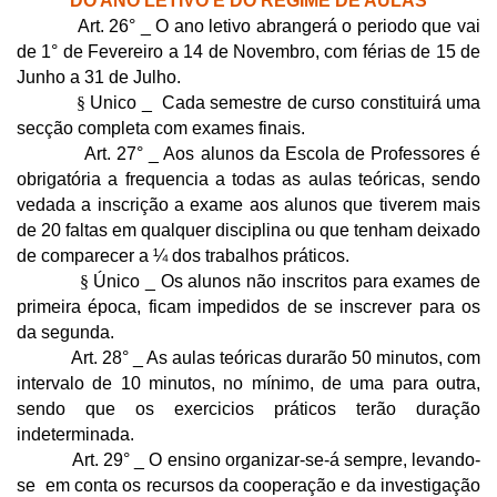
DO ANO LETIVO E DO REGIME DE AULAS
Art. 26° _ O ano letivo abrangerá o periodo que vai
de 1° de Fevereiro a 14 de Novembro, com férias de 15 de
Junho a 31 de Julho.
§
Unico _ Cada semestre de curso constituirá uma
secção completa com exames finais.
Art. 27° _ Aos alunos da Escola de Professores é
obrigatória a frequencia a todas as aulas teóricas, sendo
vedada a inscrição a exame aos alunos que tiverem mais
de 20 faltas em qualquer disciplina ou que tenham deixado
de comparecer a ¼ dos trabalhos práticos.
§
Único _ Os alunos não inscritos para exames de
primeira época, ficam impedidos de se inscrever para os
da segunda.
Art. 28° _ As aulas teóricas durarão 50 minutos, com
intervalo de 10 minutos, no mínimo, de uma para outra,
sendo que os exercicios práticos terão duração
indeterminada.
Art. 29° ­_ O ensino organizar-se-á sempre, levando-
se em conta os recursos da cooperação e da investigação