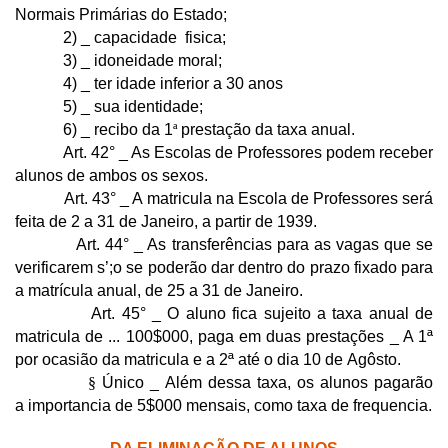
Normais Primárias do Estado;
2) _ capacidade fisica;
3) _ idoneidade moral;
4) _ ter idade inferior a 30 anos
5) _ sua identidade;
6) _ recibo da 1
ª
prestação da taxa anual.
Art. 42° _ As Escolas de Professores podem receber
alunos de ambos os sexos.
Art. 43° _ A matricula na Escola de Professores será
feita de 2 a 31 de Janeiro, a partir de 1939.
Art. 44° _ As transferências para as vagas que se
verificarem s’;o se poderão dar dentro do prazo fixado para
a matrícula anual, de 25 a 31 de Janeiro.
Art. 45° _ O aluno fica sujeito a taxa anual de
matricula de ... 100$000, paga em duas prestações _ A 1ª
por ocasião da matricula e a 2ª até o dia 10 de Agôsto.
§
Único _ Além dessa taxa, os alunos pagarão
a importancia de 5$000 mensais, como taxa de frequencia.