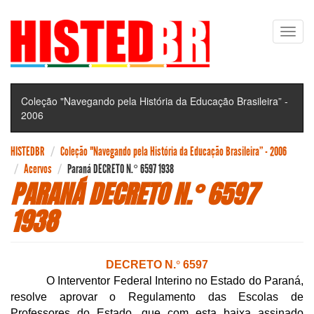
Pular
Toggl
para
navig
o
conteúdo
principal
Coleção "Navegando pela História da Educação Brasileira” -
2006
HISTEDBR
Coleção "Navegando pela História da Educação Brasileira” - 2006
Acervos
Paraná DECRETO N.° 6597 1938
PARANÁ DECRETO N.° 6597
1938
DECRETO N.
°
6597
O Interventor Federal Interino no Estado do Paraná,
resolve aprovar o Regulamento das Escolas de
Professores do Estado, que com esta baixa assinado