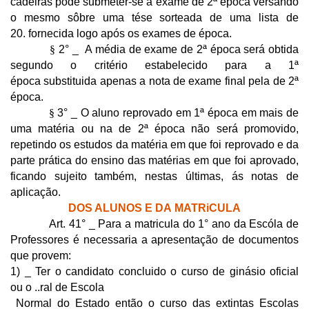
cadeiras pode submeter-se a exame de 2ª época versando
o mesmo sôbre uma tése sorteada de uma lista de
20. fornecida logo após os exames de época.
§
2° _ A média de exame de 2ª época será obtida
segundo o critério estabelecido para a 1ª
época substituida apenas a nota de exame final pela de 2ª
época.
§
3° _ O aluno reprovado em 1ª época em mais de
uma matéria ou na de 2ª época não será promovido,
repetindo os estudos da matéria em que foi reprovado e da
parte prática do ensino das matérias em que foi aprovado,
ficando sujeito também, nestas últimas, ás notas de
aplicação.
DOS ALUNOS E DA MATRiCULA
Art. 41° _ Para a matricula do 1° ano da Escóla de
Professores é necessaria a apresentação de documentos
que provem:
1) _ Ter o candidato concluido o curso de ginásio oficial
ou o ..ral de Escola
Normal do Estado então o curso das extintas Escolas