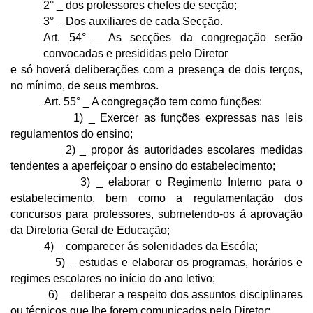
2° _ dos professores chefes de secção;
3° _ Dos auxiliares de cada Secção.
Art. 54° _ As secções da congregação serão
convocadas e presididas pelo Diretor
e só hoverá deliberações com a presença de dois terços,
no mínimo, de seus membros.
Art. 55° _ A congregação tem como funções:
1) _ Exercer as funções expressas nas leis
regulamentos do ensino;
2) _ propor ás autoridades escolares medidas
tendentes a aperfeiçoar o ensino do estabelecimento;
3) _ elaborar o Regimento Interno para o
estabelecimento, bem como a regulamentação dos
concursos para professores, submetendo-os á aprovação
da Diretoria Geral de Educação;
4) _ comparecer ás solenidades da Escóla;
5) _ estudas e elaborar os programas, horários e
regimes escolares no início do ano letivo;
6) _ deliberar a respeito dos assuntos disciplinares
ou técnicos que lhe forem comunicados pelo Diretor;