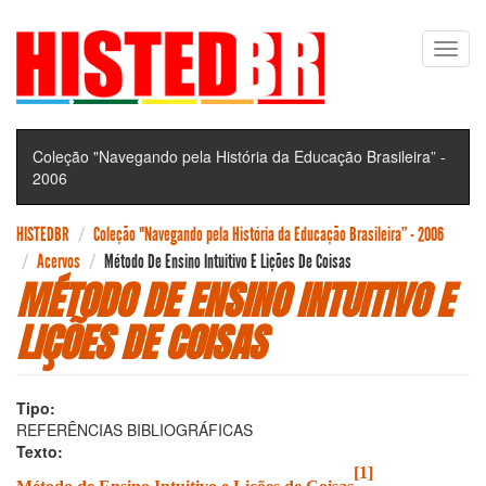
Pular
Toggl
para
navig
o
conteúdo
principal
Coleção "Navegando pela História da Educação Brasileira” -
2006
HISTEDBR
Coleção "Navegando pela História da Educação Brasileira” - 2006
Acervos
Método De Ensino Intuitivo E Lições De Coisas
MÉTODO DE ENSINO INTUITIVO E
LIÇÕES DE COISAS
Tipo:
REFERÊNCIAS BIBLIOGRÁFICAS
Texto:
[1]