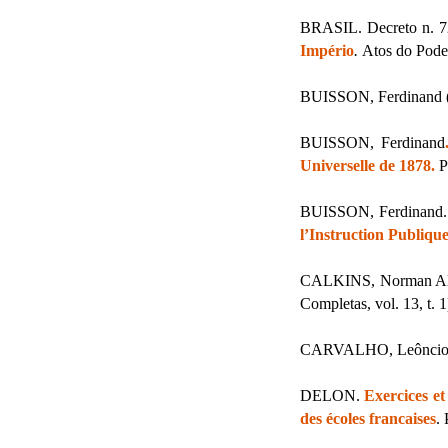
BRASIL. Decreto n. 72
Império
.
Atos do Poder
BUISSON, Ferdinand (
BUISSON, Ferdinand
Universelle de 1878.
P
BUISSON, Ferdinand
l’Instruction Publiqu
CALKINS, Norman Al
Completas, vol. 13, t. 1
CARVALHO, Leôncio 
DELON.
Exercices et
des écoles francaises
.