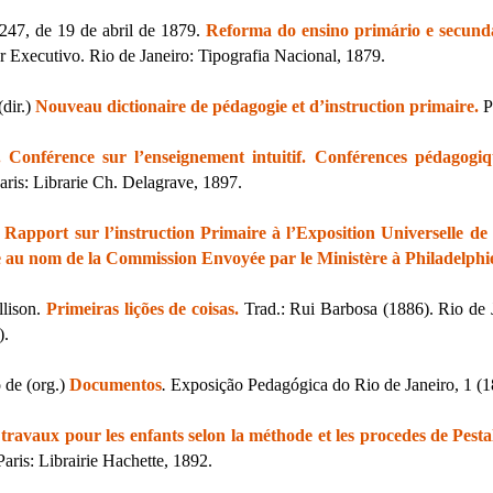
47, de 19 de abril de 1879.
Reforma do ensino primário e secundá
 Executivo. Rio de Janeiro: Tipografia Nacional, 1879.
dir.)
Nouveau dictionaire de pédagogie et d’instruction primaire.
P
. Conférence sur l’enseignement intuitif. Conférences pédagogiqu
aris: Librarie Ch. Delagrave, 1897.
.
Rapport sur l’instruction Primaire à l’Exposition Universelle de
e au nom de la Commission Envoyée par le Ministère à Philadelphi
lison.
Primeiras lições de coisas.
Trad.: Rui Barbosa (1886).
Rio de 
).
de (org.)
Documentos
.
Exposição Pedagógica do Rio de Janeiro, 1 (18
 travaux pour les enfants selon la méthode et les procedes de Pesta
 Paris: Librairie Hachette, 1892.