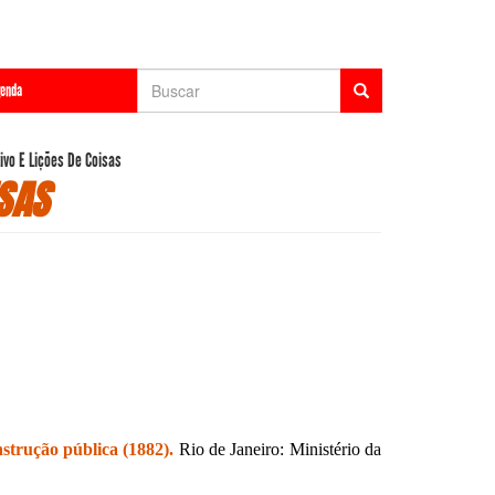
Formulário
enda
de
Buscar
busca
ivo E Lições De Coisas
ISAS
strução pública (1882).
Rio de Janeiro: Ministério da