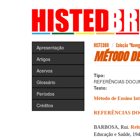
Pular
para
o
conteúdo
principal
HISTEDBR
Coleção "Navega
Apresentação
MÉTODO DE 
Artigos
Acervos
Tipo:
REFERÊNCIAS DOCU
Glossário
Texto:
Períodos
Método de Ensino Intu
Créditos
REFERÊNCIAS D
BARBOSA, Rui.
Refo
Educação e Saúde, 1947