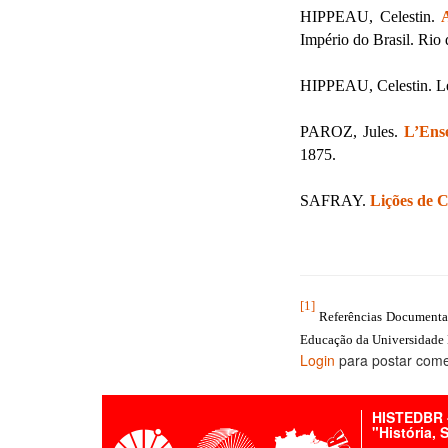
HIPPEAU, Celestin.
Império do Brasil. Rio
HIPPEAU, Celestin. Le
PAROZ, Jules.
L’Ense
1875.
SAFRAY.
Lições de C
[1]
Referências Documentai
Educação da Universidade 
Login
para postar come
HISTEDBR -
"História,