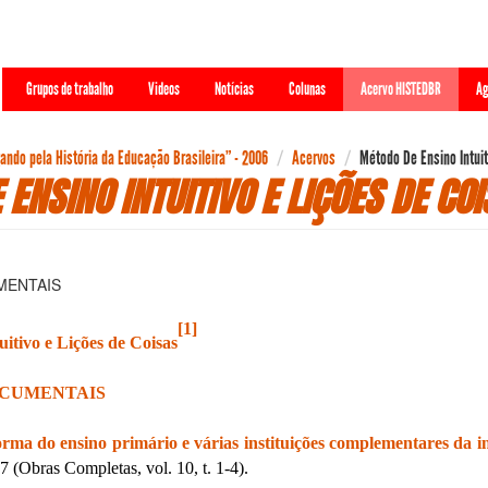
Grupos de trabalho
Videos
Notícias
Colunas
Acervo HISTEDBR
Ag
ndo pela História da Educação Brasileira” - 2006
Acervos
Método De Ensino Intuit
ENSINO INTUITIVO E LIÇÕES DE CO
MENTAIS
[1]
itivo e Lições de Coisas
OCUMENTAIS
rma do ensino primário e várias instituições complementares da in
 (Obras Completas, vol. 10, t. 1-4).