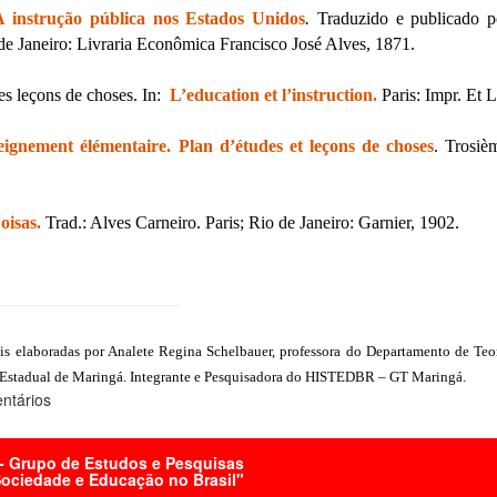
A instrução pública nos Estados Unidos
.
Traduzido e publicado p
 de Janeiro: Livraria Econômica Francisco José Alves, 1871.
s leçons de choses. In:
L’education et l’instruction.
Paris: Impr. Et L
ignement élémentaire. Plan d’études et leçons de choses
. Trosiè
oisas.
Trad.: Alves Carneiro. Paris; Rio de Janeiro: Garnier, 1902.
s elaboradas por Analete Regina Schelbauer, professora do Departamento de Teo
Estadual de Maringá. Integrante e Pesquisadora do HISTEDBR – GT Maringá.
ntários
 Grupo de Estudos e Pesquisas
 Sociedade e Educação no Brasil"