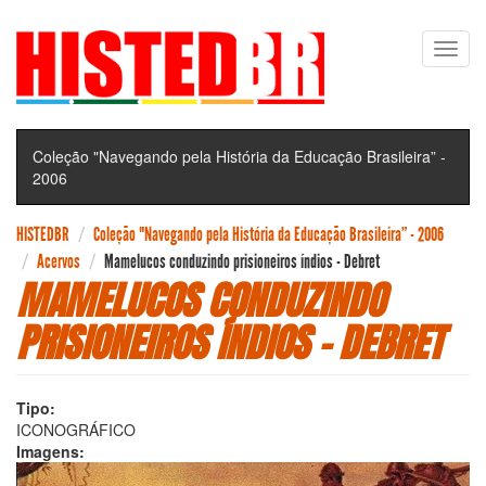
Pular
Toggl
para
navig
o
conteúdo
principal
Coleção "Navegando pela História da Educação Brasileira” -
2006
HISTEDBR
Coleção "Navegando pela História da Educação Brasileira” - 2006
Acervos
Mamelucos conduzindo prisioneiros índios - Debret
MAMELUCOS CONDUZINDO
PRISIONEIROS ÍNDIOS - DEBRET
Tipo:
ICONOGRÁFICO
Imagens: