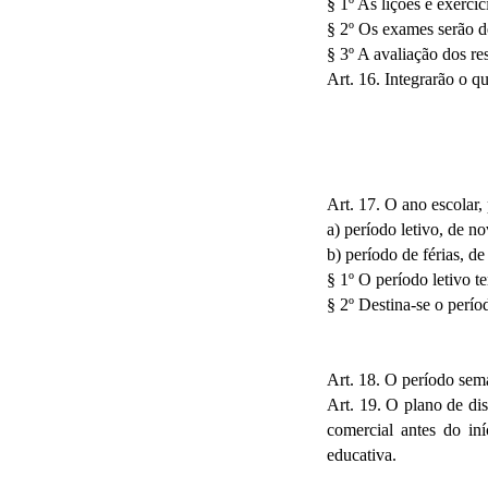
§ 1º As lições e exercíc
§ 2º Os exames serão d
§ 3º A avaliação dos re
Art. 16. Integrarão o q
Art. 17. O ano escolar,
a) período letivo, de n
b) período de férias, de
§ 1º O período letivo t
§ 2º Destina-se o perío
Art. 18. O período sema
Art. 19. O plano de di
comercial antes do in
educativa.