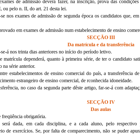
xames de admissão deverá fazer, na inscrição, prova das condições 
, ou pelo n. II, do art. 21 desta lei.
-se nos exames de admissão de segunda época os candidatos que, em 
.
provado em exames de admissão num estabelecimento de ensino comerci
SECÇÃO III
Da matrícula e da transferência
-se-á nos trinta dias anteriores no início do período letivo.
e matrícula dependerá, quanto à primeira série, de ter o candidato sat
o na série anterior.
entre estabelecimentos de ensino comercial do país, a transferência d
cimento estrangeiro de ensino comercial, de rconhecida idoneidade.
nsferência, no caso da segunda parte dêste artigo, far-se-á com adapt
SECÇÃO IV
Das aulas
 freqüência obrigatória.
será dada, em cada disciplina, e a cada aluno, pelo respectivo 
io de exercícios. Se, por falta de comparecimento, não se puder apura