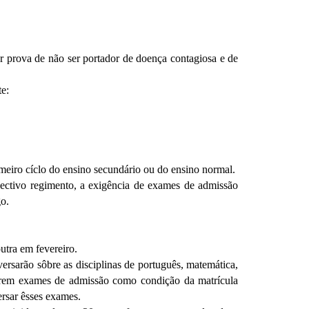
ar prova de não ser portador de doença contagiosa e de
te:
rimeiro cíclo do ensino secundário ou do ensino normal.
spectivo regimento, a exigência de exames de admissão
go.
tra em fevereiro.
ersarão sôbre as disciplinas de português, matemática,
igirem exames de admissão como condição da matrícula
ersar êsses exames.