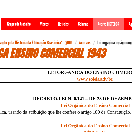
Grupos de trabalho
Videos
Notícias
Colunas
Acervo HISTEDBR
Ag
ndo pela História da Educação Brasileira” - 2006
Acervos
Lei orgânica ensino com
ICA ENSINO COMERCIAL 1943
LEI ORGÂNICA DO ENSINO COMER
www.soleis.adv.br
DECRETO-LEI N. 6.141 – DE 28 DE DEZEMB
Lei Orgânica do Ensino Comercial
ca, usando da atribuição que lhe confere o artigo 180 da Constituição,
Lei Orgânica do Ensino Comercial