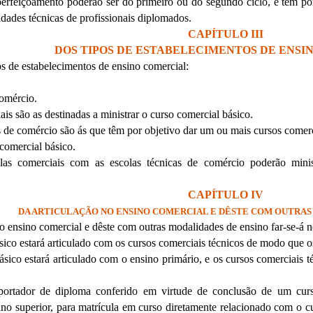
perfeiçoamento poderão ser do primeiro ou do segundo ciclo, e têm po
dades técnicas de profissionais diplomados.
CAPÍTULO III
DOS TIPOS DE ESTABELECIMENTOS DE ENSI
os de estabelecimentos de ensino comercial:
comércio.
ais são as destinadas a ministrar o curso comercial básico.
s de comércio são ás que têm por objetivo dar um ou mais cursos comerc
 comercial básico.
olas comerciais com as escolas técnicas de comércio poderão mini
CAPÍTULO IV
DA ARTICULAÇÃO NO ENSINO COMERCIAL E DÊSTE COM OUTRAS
no ensino comercial e dêste com outras modalidades de ensino far-se-á n
sico estará articulado com os cursos comerciais técnicos de modo que o
ásico estará articulado com o ensino primário, e os cursos comerciais 
 portador de diploma conferido em virtude de conclusão de um curs
ino superior, para matrícula em curso diretamente relacionado com o c