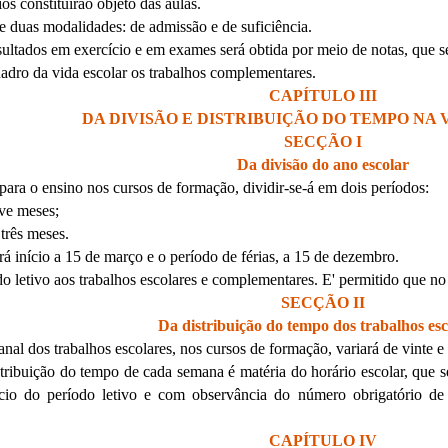
ios constituirão objeto das aulas.
e duas modalidades: de admissão e de suficiência.
sultados em exercício e em exames será obtida por meio de notas, que s
uadro da vida escolar os trabalhos complementares.
CAPÍTULO III
DA DIVISÃO E DISTRIBUIÇÃO DO TEMPO NA 
SECÇÃO I
Da divisão do ano escolar
 para o ensino nos cursos de formação, dividir-se-á em dois períodos:
ove meses;
 três meses.
erá início a 15 de março e o período de férias, a 15 de dezembro.
do letivo aos trabalhos escolares e complementares. E' permitido que n
SECÇÃO II
Da distribuição do tempo dos trabalhos esc
nal dos trabalhos escolares, nos cursos de formação, variará de vinte e 
stribuição do tempo de cada semana é matéria do horário escolar, que s
ício do período letivo e com observância do número obrigatório de 
CAPÍTULO IV