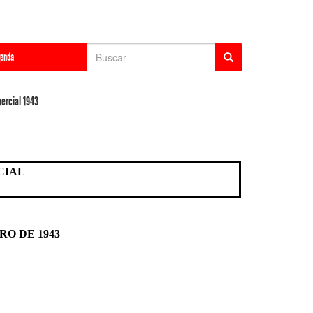
Formulário
enda
de
Buscar
busca
ercial 1943
CIAL
RO DE 1943