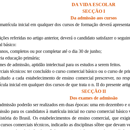
DA VIDA ESCOLAR
SECÇÃO I
Da admissão aos cursos
 matrícula inicial em qualquer dos cursos de formação deverá apresent
ões referidas no artigo anterior, deverá o candidato satisfazer o seguin
al básico:
anos, completos ou por completar até o dia 30 de junho;
ória educação primária;
mes de admissão, aptidão intelectual para os estudos a serem feitos.
rciais técnicos: ter concluído o curso comercial básico ou o curso de p
ultado a cada estabelecimento de ensino comercial prescrever, no re
ula inicial em qualquer dos cursos de que trata o n. II do presente arti
SECÇÃO II
Dos exames de admissão
admissão poderão ser realizados em duas épocas: uma em dezembro e ou
são para os candidatos à matrícula inicial no curso comercial básico v
história do Brasil. Os estabelecimentos de ensino comercial, que ex
 cursos comerciais técnicos, indicarão as disciplinas sôbre que devam v