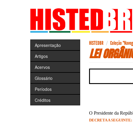
Pular
para
o
conteúdo
principal
HISTEDBR
Coleção "Navega
Apresentação
LEI ORGÂN
Artigos
Acervos
Glossário
Períodos
Créditos
O Presidente da Repúbli
DECRETA A SEGUINTE: