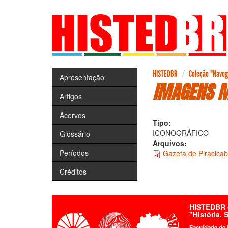
Pular
para
o
conteúdo
principal
HISTEDBR
Coleção "Navega
Apresentação
IMAGENS M
Artigos
Acervos
Tipo:
ICONOGRÁFICO
Glossário
Arquivos:
Períodos
Gazeta de Piracicab
Créditos
HISTEDBR -
"História,
Faculdade de