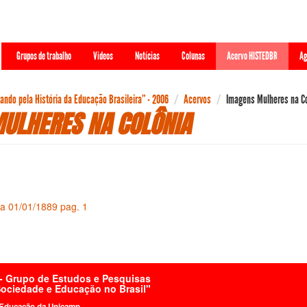
Grupos de trabalho
Videos
Notícias
Colunas
Acervo HISTEDBR
Ag
ndo pela História da Educação Brasileira” - 2006
Acervos
Imagens Mulheres na C
ULHERES NA COLÔNIA
a 01/01/1889 pag. 1
 Grupo de Estudos e Pesquisas
 Sociedade e Educação no Brasil"
 Educação da Unicamp