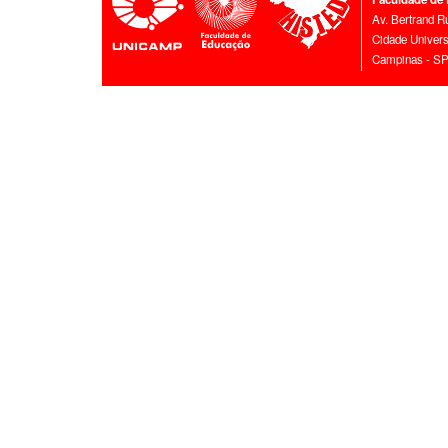
Av. Bertrand R
Cidade Universi
Campinas - SP 