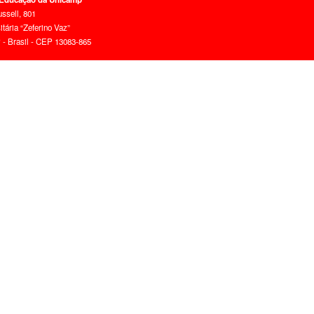
ussell, 801
tária “Zeferino Vaz”
- Brasil - CEP 13083-865