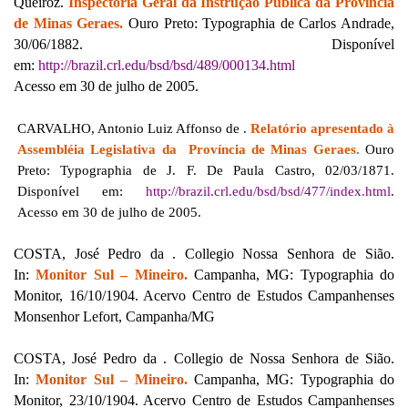
Queiroz.
Inspectoria Geral da Instrução Pública da Província
de Minas Geraes.
Ouro Preto: Typographia de Carlos Andrade,
30/06/1882. Disponível
em:
http://brazil.crl.edu/bsd/bsd/489/000134.html
Acesso em 30 de julho de 2005.
CARVALHO, Antonio Luiz Affonso de .
Relatório apresentado à
Assembléia Legislativa da Província de Minas Geraes.
Ouro
Preto: Typographia de J. F. De Paula Castro, 02/03/1871.
Disponível em:
http://brazil.crl.edu/bsd/bsd/477/index.html
.
Acesso em 30 de julho de 2005.
COSTA, José Pedro da . Collegio Nossa Senhora de Sião.
In:
Monitor Sul – Mineiro.
Campanha, MG: Typographia do
Monitor, 16/10/1904. Acervo Centro de Estudos Campanhenses
Monsenhor Lefort, Campanha/MG
COSTA, José Pedro da . Collegio de Nossa Senhora de Sião.
In:
Monitor Sul – Mineiro.
Campanha, MG: Typographia do
Monitor, 23/10/1904. Acervo Centro de Estudos Campanhenses