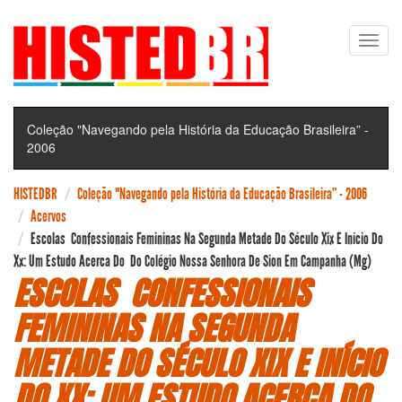
Pular
Toggl
para
navig
o
conteúdo
principal
Coleção "Navegando pela História da Educação Brasileira” -
2006
HISTEDBR
Coleção "Navegando pela História da Educação Brasileira” - 2006
Acervos
Escolas Confessionais Femininas Na Segunda Metade Do Século Xix E Início Do
Xx: Um Estudo Acerca Do Do Colégio Nossa Senhora De Sion Em Campanha (Mg)
ESCOLAS CONFESSIONAIS
FEMININAS NA SEGUNDA
METADE DO SÉCULO XIX E INÍCIO
DO XX: UM ESTUDO ACERCA DO